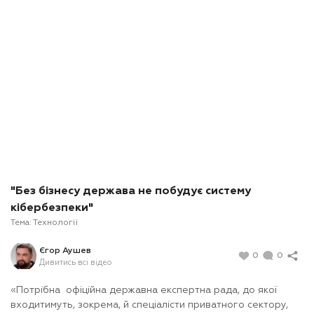
"Без бізнесу держава не побудує систему
кібербезпеки"
Тема:
Технології
Єгор Аушев
0
0
Дивитись всі відео
«
П
отрібна офіційна державна експертна рада, до якої
входитимуть, зокрема, й спеціалісти приватного сектору,