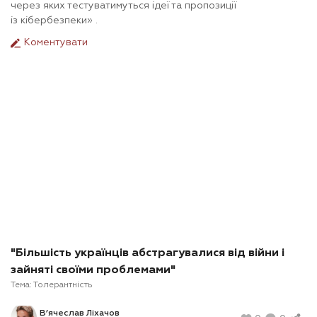
через яких тестуватимуться ідеї та пропозиції
із
кібербезпеки
»
.
Коментувати
"Більшість українців абстрагувалися від війни і
зайняті своїми проблемами"
Тема:
Толерантність
В’ячеслав Ліхачов