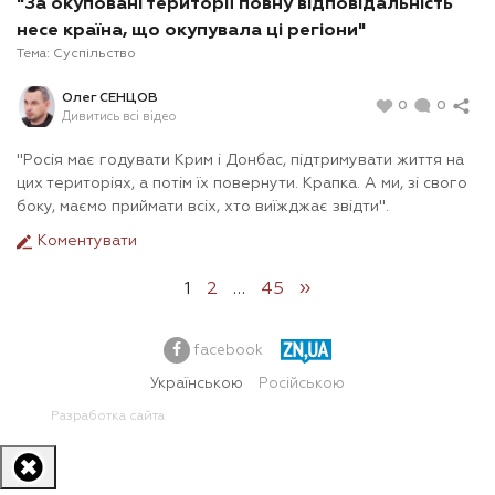
"За окуповані території повну відповідальність
несе країна, що окупувала ці регіони"
Тема:
Суспільство
Олег СЕНЦОВ
0
0
Дивитись всі відео
"Росія має годувати Крим і Донбас, підтримувати життя на
цих територіях, а потім їх повернути. Крапка. А ми, зі свого
боку, маємо приймати всіх, хто виїжджає звідти".
Коментувати
»
1
2
…
45
facebook
Українською
Російською
Разработка сайта