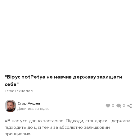
"Вірус notPetya не навчив державу захищати
себе"
Тема:
Технології
Єгор Аушев
0
0
Дивитись всі відео
«
В нас усе давно застаріло. Підходи, стандарти… держава
підходить до цієї теми за абсолютно залишковим
принципом
».