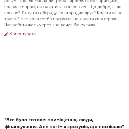
розум і свої дії. Час, коли треба виробляти свої принципи,
правила моралі, визначатися з цінностями. Що добре, а що
погано? Як дати собі раду, коли зрадив друг? Красти чи не
красти? Час, коли треба максимально долати свої страхи.
Час робити щось через «не хочу». Бо мусиш».
Коментувати
"Все було готове: приміщення, люди,
фінансування. Але потім я зрозумів, що поспішаю"