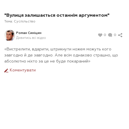
"Вулиця залишається останнім аргументом"
Тема:
Суспільство
Роман Синіцин
0
0
Дивитись всі відео
«Вистрелити, вдарити, штрикнути ножем можуть кого
завгодно й де завгодно. Але всім однаково страшно, що
абсолютно ніхто за це не буде покараний»
Коментувати