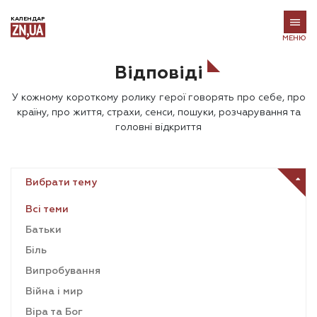
КАЛЕНДАР
МЕНЮ
Відповіді
У кожному короткому ролику герої говорять про себе, про
країну, про життя, страхи, сенси, пошуки, розчарування та
головні відкриття
Вибрати тему
Всі теми
Батьки
Біль
Випробування
Війна і мир
Віра та Бог