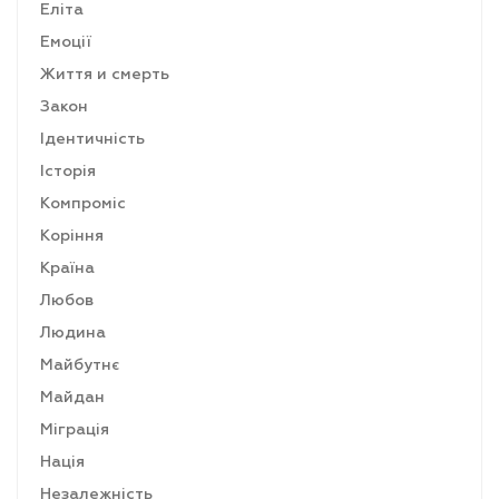
Еліта
Емоції
Життя и смерть
Закон
Ідентичність
Історія
Компроміс
Коріння
Країна
Любов
Людина
Майбутнє
Майдан
Міграція
Нація
Незалежність