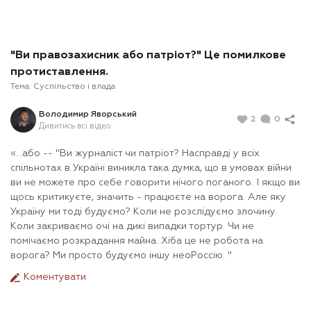
"Ви правозахисник або патріот?" Це помилкове
протиставлення.
Тема:
Суспільство і влада
Володимир Яворський
2
0
Дивитись всі відео
«…або -- "Ви журналіст чи патріот? Насправді у всіх
спільнотах в Україні виникла така думка, що в умовах війни
ви не можете про себе говорити нічого поганого. І якщо ви
щось критикуєте, значить - працюєте на ворога. Але яку
Україну ми тоді будуємо? Коли не розслідуємо злочину.
Коли закриваємо очі на дикі випадки тортур. Чи не
помічаємо розкрадання майна. Хіба це не робота на
ворога? Ми просто будуємо іншу неоРоссію. "
Коментувати