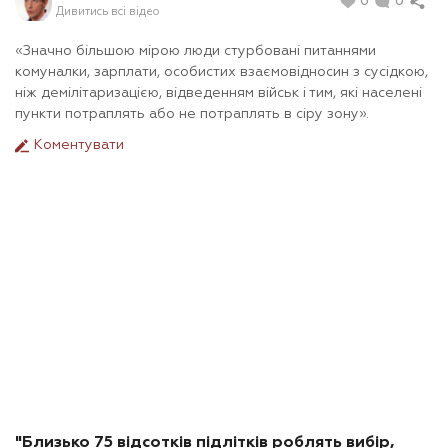
0
0
Дивитись всі відео
«Значно більшою мірою люди стурбовані питаннями
комуналки, зарплати, особистих взаємовідносин з сусідкою,
ніж демілітаризацією, відведенням військ і тим, які населені
пункти потраплять або не потраплять в сіру зону».
Коментувати
"Близько 75 відсотків підлітків роблять вибір,