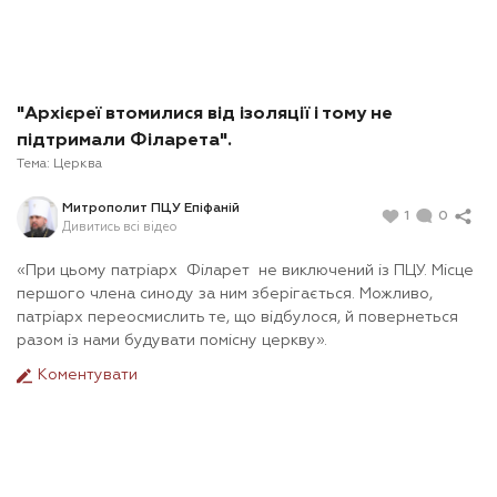
"Архієреї втомилися від ізоляції і тому не
підтримали Філарета".
Тема:
Церква
Митрополит ПЦУ Епіфаній
1
0
Дивитись всі відео
«При цьому патріарх Філарет не виключений із ПЦУ. Місце
першого члена синоду за ним зберігається. Можливо,
патріарх переосмислить те, що відбулося, й повернеться
разом із нами будувати помісну церкву».
Коментувати