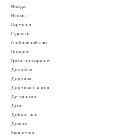
Влада
Всесвіт
Гармонія
Гідність
Глобальний світ
Гординя
Гріхи і покарання
Депресія
Держава
Держава і влада
Дитинство
Діти
Добро і зло
Довіра
Економіка