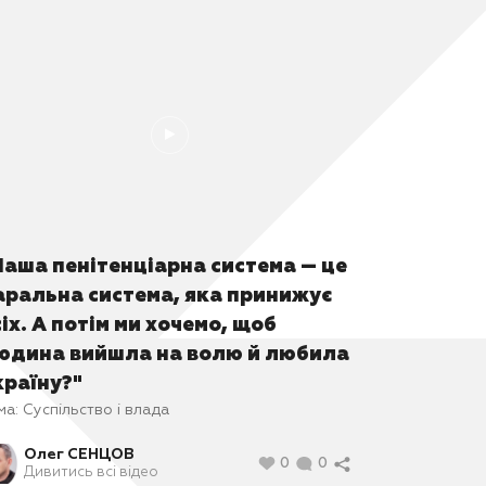
Наша пенітенціарна система — це
аральна система, яка принижує
сіх. А потім ми хочемо, щоб
юдина вийшла на волю й любила
країну?"
ма:
Суспільство і влада
Олег СЕНЦОВ
0
0
Дивитись всі відео