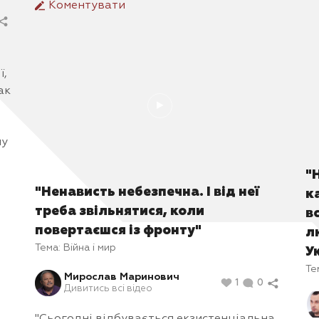
Коментувати
ї,
ак
чу
"
"Ненависть небезпечна. І від неї
к
треба звільнятися, коли
в
повертаєшся із фронту"
л
Тема:
Війна і мир
У
Те
Мирослав Маринович
1
0
Дивитись всі відео
"Сьогодні відбувається екзистенціальна