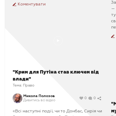
За
Коментувати
— 
ту
св
пе
"Крим для Путіна став ключем від
влади"
Тема:
Право
Микола Полозов
0
0
Дивитись всі відео
"
м
«Всі наступні події, чи то Донбас, Сирія чи