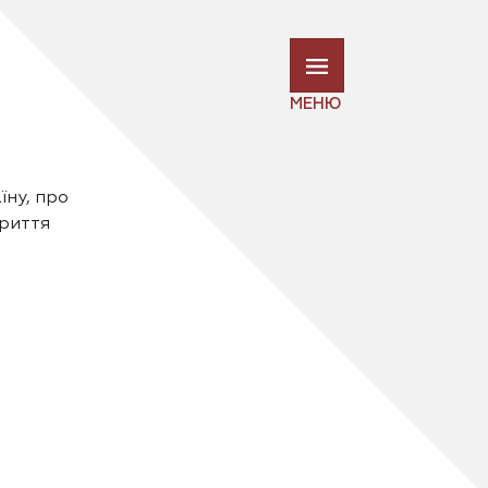
МЕНЮ
їну, про
криття