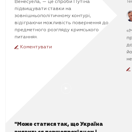
Венесуела, — це спроби Путіна
Те
підвищувати ставки на
зовнішньополітичному контурі,
відіграючи можливість повернення до
предметного розгляду кримського
«М
питання».
пр
до
Коментувати
йо
не
"Може статися так, що Україна