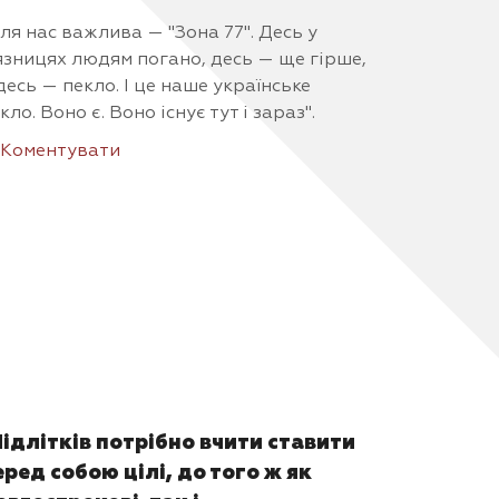
ля нас важлива — "Зона 77". Десь у
язницях людям погано, десь — ще гірше,
десь — пекло. І це наше українське
кло. Воно є. Воно існує тут і зараз".
Коментувати
Підлітків потрібно вчити ставити
еред собою цілі, до того ж як