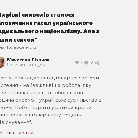
На рівні символів сталося
апозичення гасел українського
адикального націоналізму. Але з
ншим сенсом"
ма:
Толерантність
В’ячеслав Ліхачов
1
0
Дивитись всі відео
оступова відмова від бінарної системи
слення - найважливіша робота, яку
винен виконати над собою і кожна
дина окремо, і українське суспільство в
лому. Щоб створити у рамках країни
вілізовану і толерантну модель
івіснування".
Коментувати