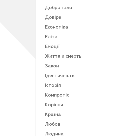
Добро і зло
Довіра
Економіка
Еліта
Емоції
Життя и смерть
Закон
Ідентичність
Історія
Компроміс
Коріння
Країна
Любов
Людина