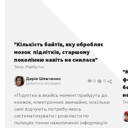
"Кількість байтів, яку обробляє
мозок підлітків, старшому
поколінню навіть не снилася"
Тема:
Майбутнє
"
Дарія Шевченко
ф
0
0
Дивитись всі відео
б
н
«Підлітки в якийсь момент прийдуть до
книжок, електронних звичайно, оскільки
Те
самі відчують потребу якось
систематизувати і розкласти по
полицях
тонни
накопиченої інформації»