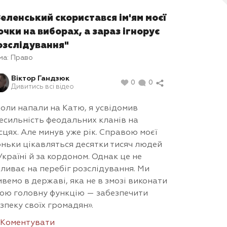
Зеленський скористався ім'ям моєї
очки на виборах, а зараз ігнорує
озслідування"
ма:
Право
Віктор Гандзюк
0
0
Дивитись всі відео
оли напали на Катю, я усвідомив
есильність феодальних кланів на
сцях. Але минув уже рік. Справою моєї
ньки цікавляться десятки тисяч людей
Україні й за кордоном. Однак це не
ливає на перебіг розслідування. Ми
вемо в державі, яка не в змозі виконати
ою головну функцію — забезпечити
зпеку своїх громадян».
Коментувати