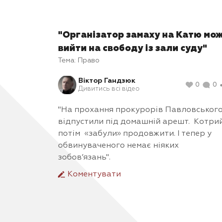
"Організатор замаху на Катю мо
вийти на свободу із зали суду"
Тема:
Право
Віктор Гандзюк
0
0
Дивитись всі відео
"На прохання прокурорів Павловськог
відпустили під домашній арешт. Котри
потім «забули» продовжити. І тепер у
обвинуваченого немає ніяких
зобов’язань".
Коментувати