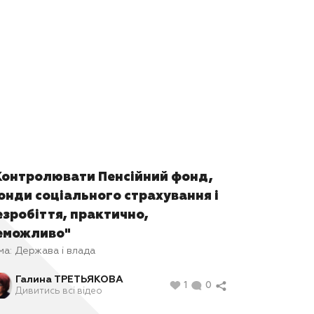
Контролювати Пенсійний фонд,
онди соціального страхування і
езробіття, практично,
еможливо"
ма:
Держава і влада
Галина ТРЕТЬЯКОВА
1
0
Дивитись всі відео