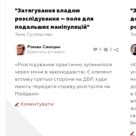
"Затягування владою
"
розслідування — поле для
д
подальших маніпуляцій"
р
Тема:
Суспільство
Те
Роман Синіцин
0
0
Дивитись всі відео
«Розслідування практично зупинилося
«К
через зміни в законодавстві. Є елемент
ус
впливу третьої сторони на ДБР, куди
мі
мають передати справу розстрілів на
до
Майдані».
в 
вп
Коментувати
жи
св
бе