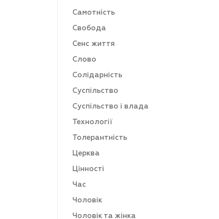
Самотність
Свобода
Сенс життя
Слово
Солідарність
Суспільство
Суспільство і влада
Технології
Толерантність
Церква
Цінності
Час
Чоловік
Чоловік та жінка