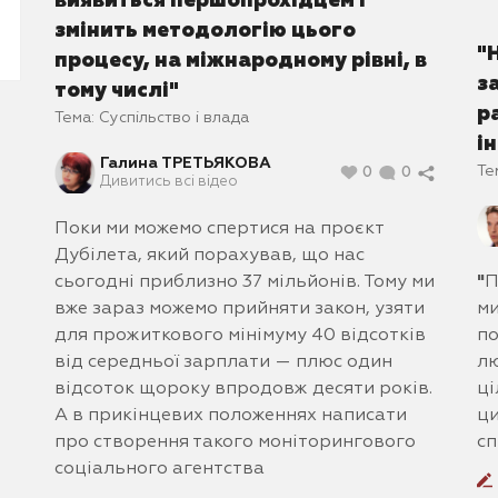
виявиться першопрохідцем і
змінить методологію цього
"
процесу, на міжнародному рівні, в
з
тому числі"
р
Тема:
Суспільство і влада
і
Галина ТРЕТЬЯКОВА
Те
0
0
Дивитись всі відео
Поки ми можемо спертися на проєкт
Дубілета, який порахував, що нас
сьогодні приблизно 37 мільйонів. Тому ми
"
П
вже зараз можемо прийняти закон, узяти
ми
для прожиткового мінімуму 40 відсотків
по
від середньої зарплати — плюс один
лю
відсоток щороку впродовж десяти років.
ці
А в прикінцевих положеннях написати
ци
про створення такого моніторингового
сп
соціального агентства