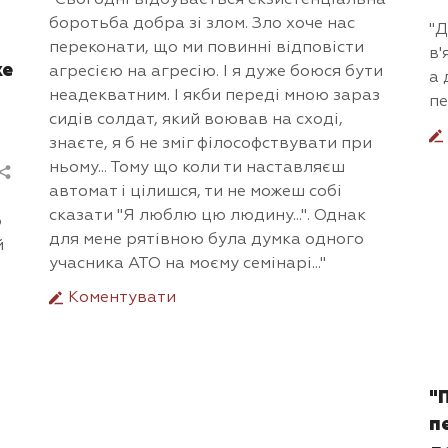
боротьба добра зі злом. Зло хоче нас
"Д
переконати, що ми повинні відповісти
в'
же
агресією на агресію. І я дуже боюся бути
а 
неадекватним. І якби переді мною зараз
пе
сидів солдат, який воював на сході,
знаєте, я б не зміг філософствувати при
ньому... Тому що коли ти наставляєш
автомат і цілишся, ти не можеш собі
сказати "Я люблю цю людину...". Однак
о
для мене рятівною була думка одного
й
учасника АТО на моєму семінарі..."
Коментувати
"
п