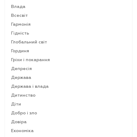
Влада
Всесвіт
Гармонія
Гідність
Глобальний світ
Гординя
Гріхи і покарання
Депресія
Держава
Держава і влада
Дитинство
Діти
Добро і зло
Довіра
Економіка