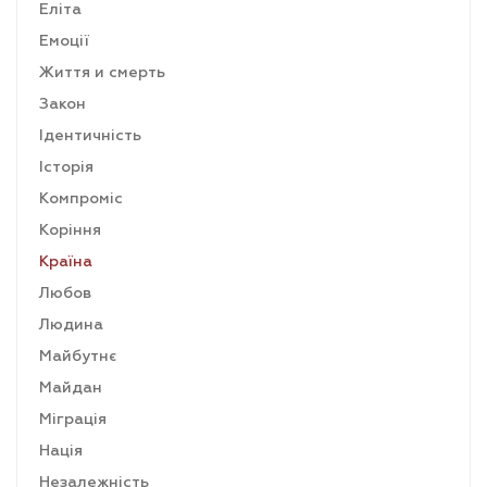
Еліта
Емоції
Життя и смерть
Закон
Ідентичність
Історія
Компроміс
Коріння
Країна
Любов
Людина
Майбутнє
Майдан
Міграція
Нація
Незалежність