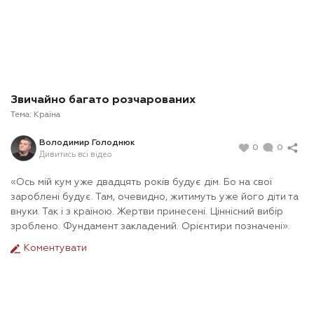
Звичайно багато розчарованих
Тема:
Країна
Володимир Голоднюк
0
0
Дивитись всі відео
«Ось мій кум уже двадцять років будує дім. Бо на свої
зароблені будує. Там, очевидно, житимуть уже його діти та
внуки. Так і з країною. Жертви принесені. Ціннісний вибір
зроблено. Фундамент закладений. Орієнтири позначені».
Коментувати