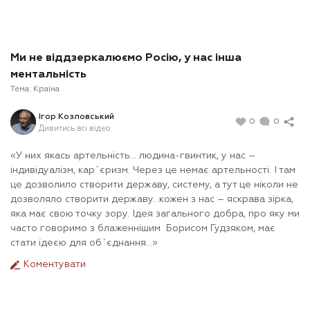
Ми не віддзеркалюємо Росію, у нас інша
ментальність
Тема:
Країна
Ігор Козловський
0
0
Дивитись всі відео
«У них якась артельність… людина-гвинтик, у нас –
індивідуалізм, кар`єризм. Через це немає артельності. І там
це дозволило створити державу, систему, а тут це ніколи не
дозволяло створити державу…кожен з нас – яскрава зірка,
яка має свою точку зору. Ідея загального добра, про яку ми
часто говоримо з блаженнішим Борисом Гудзяком, має
стати ідеєю для об`єднання…»
Коментувати