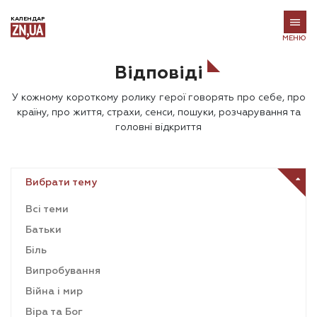
КАЛЕНДАР
МЕНЮ
Відповіді
У кожному короткому ролику герої говорять про себе, про
країну, про життя, страхи, сенси, пошуки, розчарування та
головні відкриття
Вибрати тему
Всі теми
Батьки
Біль
Випробування
Війна і мир
Віра та Бог