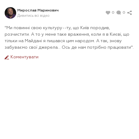
Мирослав Маринович
0
0
Дивитись всі відео
"Ми повинні свою культуру--ту, що Київ породив,
розчистити. А то у мене таке враження, коли я в Києві, що
тільки на Майдані я пишався цим народом. А так, знову
забуваємо свої джерела... Ось де нам потрібно працювати".
Коментувати