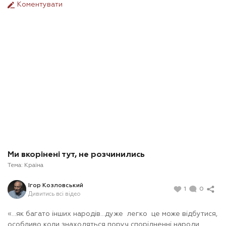
Коментувати
Ми вкорінені тут, не розчинились
Тема:
Країна
Ігор Козловський
1
0
Дивитись всі відео
«…як багато інших народів…дуже легко це може відбутися,
особливо коли знаходяться поруч спорідненні народи.