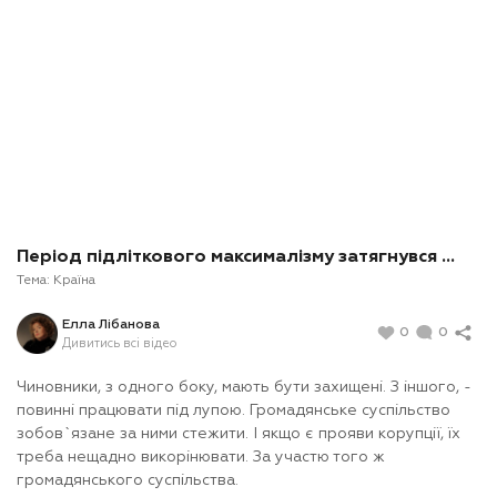
Період підліткового максималізму затягнувся ...
Тема:
Країна
Елла Лібанова
0
0
Дивитись всі відео
Чиновники, з одного боку, мають бути захищені. З іншого, -
повинні працювати під лупою. Громадянське суспільство
зобов`язане за ними стежити. І якщо є прояви корупції, їх
треба нещадно викорінювати. За участю того ж
громадянського суспільства.