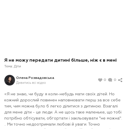
Я не можу передати дитині більше, ніж є в мені
Тема:
Діти
Олена Розвадовська
0
0
Дивитись всі відео
«Я не знаю, чи буду я коли-небудь мати своїх дітей. Но
кожний дорослий повинен наповнювати перш за все себе
тим, чим можна було б легко ділитися з дитиною. Взагалі
для мене діти - це люди. А не щось таке маленьке, що тобі
потрібно обтісувати, обгортати і закльовувати "не можна".
.. Ми точно недоотримали любові й уваги. Точно