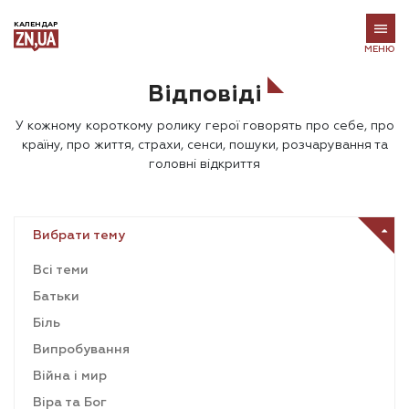
КАЛЕНДАР
МЕНЮ
Відповіді
У кожному короткому ролику герої говорять про себе, про
країну, про життя, страхи, сенси, пошуки, розчарування та
головні відкриття
Вибрати тему
Всі теми
Батьки
Біль
Випробування
Війна і мир
Віра та Бог