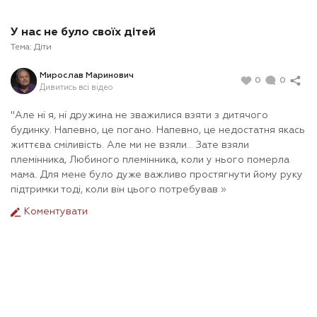
У нас не було своїх дітей
Тема:
Діти
Мирослав Маринович
0
0
Дивитись всі відео
"Але ні я, ні дружина не зважилися взяти з дитячого
будинку. Напевно, це погано. Напевно, це недостатня якась
життєва сміливість. Але ми не взяли... Зате взяли
племінника, Любиного племінника, коли у нього померла
мама. Для мене було дуже важливо простягнути йому руку
підтримки тоді, коли він цього потребував »
Коментувати