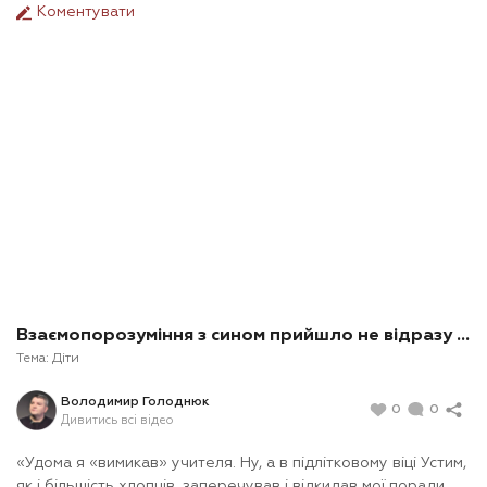
Коментувати
Взаємопорозуміння з сином прийшло не відразу ...
Тема:
Діти
Володимир Голоднюк
0
0
Дивитись всі відео
«Удома я «вимикав» учителя. Ну, а в підлітковому віці Устим,
як і більшість хлопців, заперечував і відкидав мої поради.