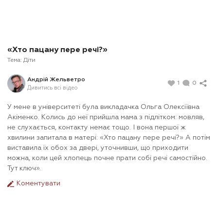
«Хто пацану пере речі?»
Тема:
Діти
Андрій Жельветро
1
0
Дивитись всі відео
У мене в університеті була викладачка Ольга Олексіївна
Акіменко. Колись до неї прийшла мама з підлітком: мовляв,
не слухається, контакту немає тощо. І вона першої ж
хвилини запитала в матері: «Хто пацану пере речі?» А потім
виставила їх обох за двері, уточнивши, що приходити
можна, коли цей хлопець почне прати собі речі самостійно.
Тут ключ».
Коментувати