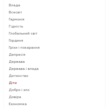
Влада
Всесвіт
Гармонія
Гідність
Глобальний світ
Гординя
Гріхи і покарання
Депресія
Держава
Держава і влада
Дитинство
Діти
Добро і зло
Довіра
Економіка