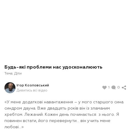
Будь-які проблеми нас удосконалюють
Тема:
Діти
Ігор Козловський
1
0
Дивитись всі відео
«У мене додаткові навантаження – у мого старшого сина
синдром дауна. Вже двадцять років він із зламаним
хребтом. Лежачий. Кожен день починається з нього. Я
повинен встати, його перевернути… він учить мене
любові…»