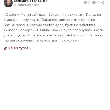
Володимир Голоднюк
0
0
Дивитись всі відео
«Оскільки Устим займався боксом, міг захистити. Конфлікт
стався в цьому грунті. Захистив, але занадто жорстко.
Батьки хлопця, котрий постраждав, були не з бідних і
вимагали покарання. Однак можна було спробувати якось
усе владнати. Проте він сказав «ні». Це було його рішення.
Так він розлучився зі своєю дитячою мрією».
Коментувати