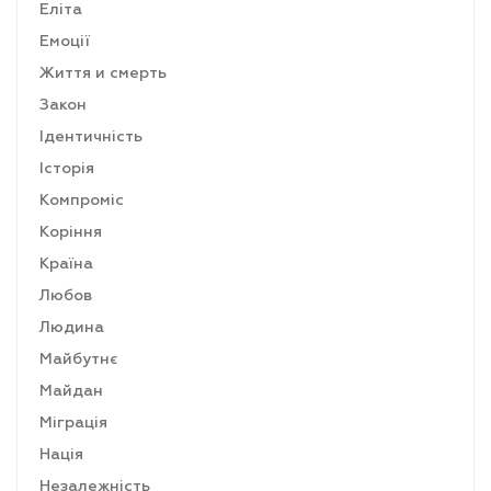
Еліта
Емоції
Життя и смерть
Закон
Ідентичність
Історія
Компроміс
Коріння
Країна
Любов
Людина
Майбутнє
Майдан
Міграція
Нація
Незалежність