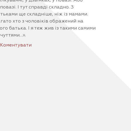
ілкуванні, у дзвінках, у повазі. Або
повазі. І тут справді складно. З
тьками ще складніше, ніж із мамами.
гато хто з чоловіків ображений на
ого батька. І я теж жив із такими самими
чуттями…».
Коментувати