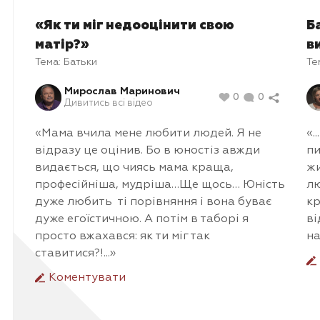
«Як ти міг недооцінити свою
Б
матір?»
в
Тема:
Батьки
Те
Мирослав Маринович
0
0
Дивитись всі відео
«Мама вчила мене любити людей. Я не
«.
відразу це оцінив. Бо в юностіз авжди
пи
видається, що чиясь мама краща,
жи
професійніша, мудріша…Ще щось… Юність
лю
дуже любить ті порівняння і вона буває
кр
дуже егоїстичною. А потім в таборі я
ві
просто вжахався: як ти міг так
на
ставитися?!...»
Коментувати