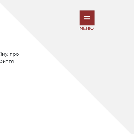
МЕНЮ
їну, про
криття