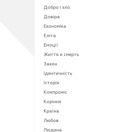
Добро і зло
Довіра
Економіка
Еліта
Емоції
Життя и смерть
Закон
Ідентичність
Історія
Компроміс
Коріння
Країна
Любов
Людина