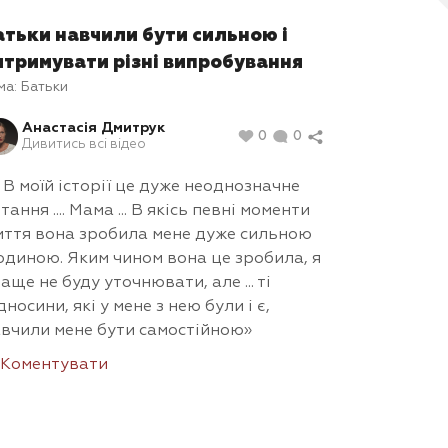
атьки навчили бути сильною і
итримувати різні випробування
ма:
Батьки
Анастасія Дмитрук
0
0
Дивитись всі відео
.. В моїй історії це дуже неоднозначне
тання .... Мама ... В якісь певні моменти
ття вона зробила мене дуже сильною
диною. Яким чином вона це зробила, я
аще не буду уточнювати, але ... ті
дносини, які у мене з нею були і є,
вчили мене бути самостійною»
Коментувати