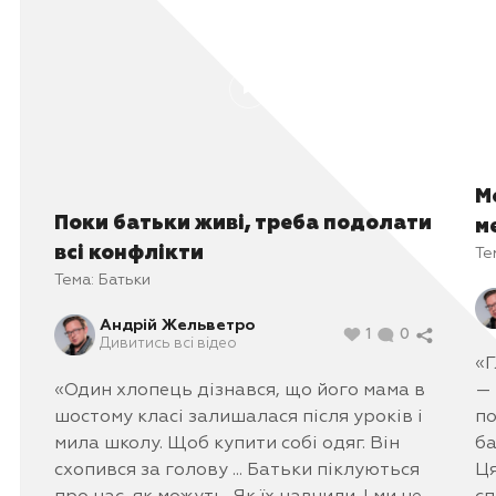
М
Поки батьки живі, треба подолати
м
всі конфлікти
Те
Тема:
Батьки
Андрій Жельветро
1
0
Дивитись всі відео
«Г
«Один хлопець дізнався, що його мама в
— 
шостому класі залишалася після уроків і
по
мила школу. Щоб купити собі одяг. Він
ба
схопився за голову ... Батьки піклуються
Ця