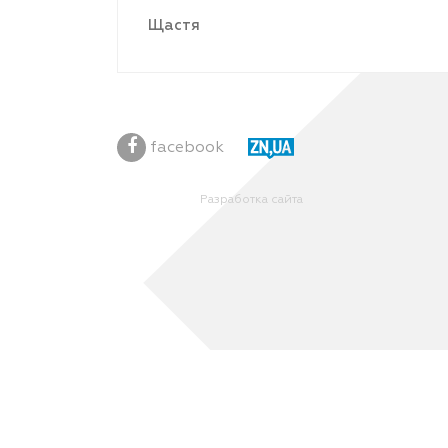
Щастя
facebook
Разработка сайта
Ваш браузер блокирует некоторые функции данного 
features/
, чтобы разблокировать функции.