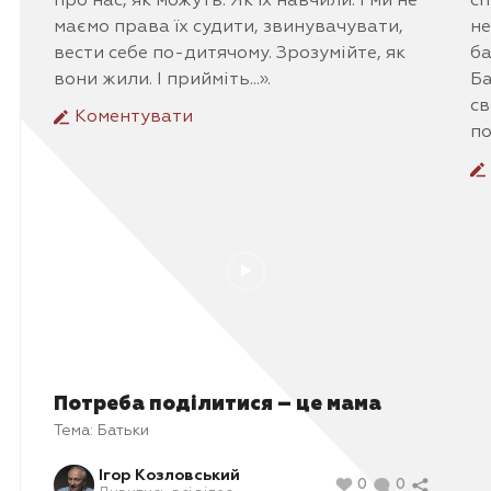
про нас, як можуть. Як їх навчили. І ми не
сп
маємо права їх судити, звинувачувати,
не
вести себе по-дитячому. Зрозумійте, як
ба
вони жили. І прийміть...».
Ба
св
Коментувати
по
Потреба поділитися – це мама
Тема:
Батьки
Ігор Козловський
0
0