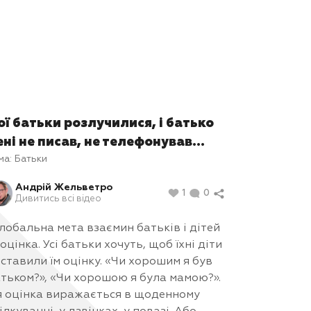
ої батьки розлучилися, і батько
ені не писав, не телефонував...
ма:
Батьки
Андрій Жельветро
1
0
Дивитись всі відео
лобальна мета взаємин батьків і дітей
оцінка. Усі батьки хочуть, щоб їхні діти
ставили їм оцінку. «Чи хорошим я був
тьком?», «Чи хорошою я була мамою?».
 оцінка виражається в щоденному