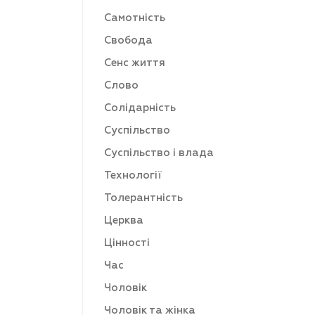
Самотність
Свобода
Сенс життя
Слово
Солідарність
Суспільство
Суспільство і влада
Технології
Толерантність
Церква
Цінності
Час
Чоловік
Чоловік та жінка