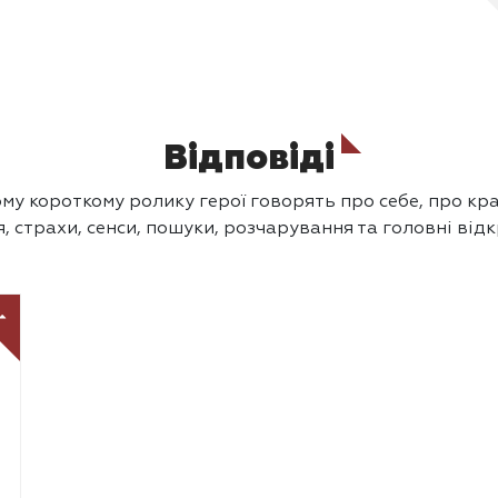
Відповіді
му короткому ролику герої говорять про себе, про кра
, страхи, сенси, пошуки, розчарування та головні від