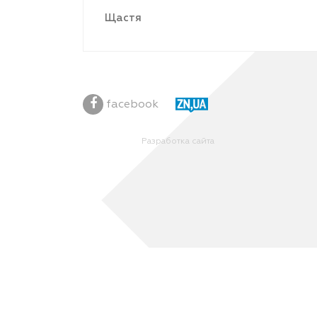
Щастя
facebook
Разработка сайта
Ваш браузер блокирует некоторые функции данного 
features/
, чтобы разблокировать функции.