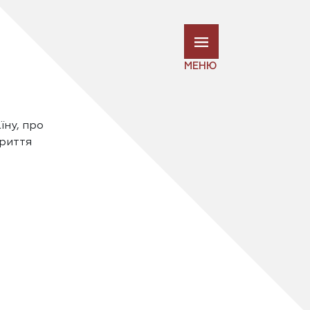
МЕНЮ
їну, про
криття