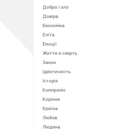
Добро і зло
Довіра
Економіка
Еліта
Емоції
Життя и смерть
Закон
Ідентичність
Історія
Компроміс
Коріння
Країна
Любов
Людина