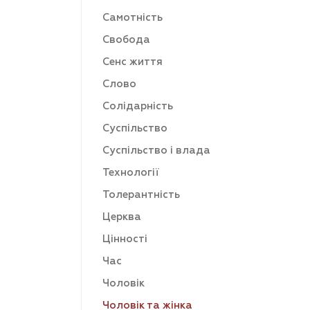
Самотність
Свобода
Сенс життя
Слово
Солідарність
Суспільство
Суспільство і влада
Технології
Толерантність
Церква
Цінності
Час
Чоловік
Чоловік та жінка