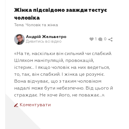
Жінка підсвідомо завжди тестує
чоловіка
Тема:
Чоловік та жінка
Андрій Жельветро
1
0
Дивитись всі відео
«На те, наскільки він сильний чи слабкий.
Шляхом маніпуляцій, провокацій,
істерик... І якщо чоловік на них ведеться,
то, так, він слабкий. І жінка це розуміє.
Вона відчуває, що з таким чоловіком
надалі може бути небезпечно. Від цього й
страждає. Не хоче його, не поважає...».
Коментувати