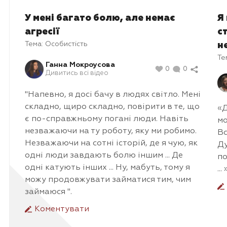
У мені багато болю, але немає
Я
агресії
с
Тема:
Особистість
н
Те
Ганна Мокроусова
0
0
Дивитись всі відео
"Напевно, я досі бачу в людях світло. Мені
складно, щиро складно, повірити в те, що
«Д
є по-справжньому погані люди. Навіть
мо
незважаючи на ту роботу, яку ми робимо.
Вс
Незважаючи на сотні історій, де я чую, як
Ду
одні люди завдають болю іншим ... Де
по
одні катують інших ... Ну, мабуть, тому я
... 
можу продовжувати займатися тим, чим
займаюся ".
Коментувати