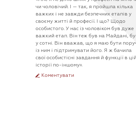
чи чоловічий. І — так, я пройшла кілька
важких і не завжди безпечних етапів у
своєму житті й професії. І що? Щодо
особистого. У нас із чоловіком був дуже
важкий етап. Він теж був на Майдані, бу
у сотні. Він вважав, що я маю бути пору
із ним і підтримувати його. Я ж бачила
свої особистісні завдання й функції в ці
історії по-іншому».
Коментувати