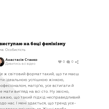
 виступаю на боці фемінізму
ма:
Особистість
Анастасія Станко
0
0
Дивитись всі відео
е ж світовий формат такий, що ти маєш
ти ідеальною успішною жінкою,
офесіоналом, матір’ю, усе встигати й
е мати вигляд на всі сто. Ну звісно,
ажаю, що такий підхід несправедливий
до нас. І мені здається, що тренд усе-