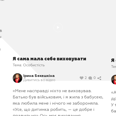
в
ч
й
Я сама мала себе виховувати
Я
Тема:
Особистість
Те
Ірина Бекешкіна
2
0
Дивитись всі відео
«Мене насправді ніхто не виховував.
«А
Батько був військовим, і я жила з бабусею,
др
яка любила мене і нічого не забороняла.
У 
«Усе, що дитинка робить, — це добре і
ба
правильно». Ось моє виховання.