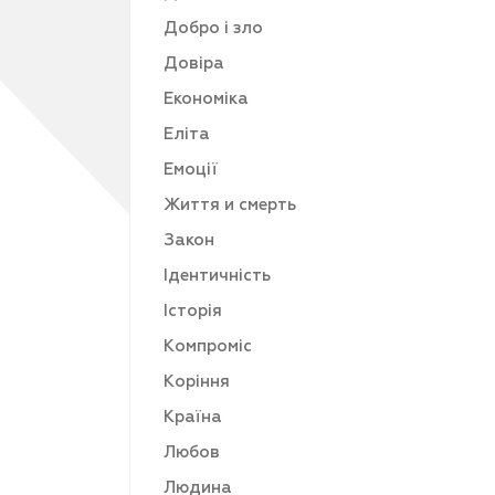
Добро і зло
Довіра
Економіка
Еліта
Емоції
Життя и смерть
Закон
Ідентичність
Історія
Компроміс
Коріння
Країна
Любов
Людина