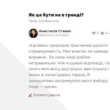
Як це бути не в тренді?
Тема:
Особистість
Анастасія Станко
0
0
Дивитись всі відео
«Це якесь природне прагнення шукати
справедливість. Моє власне, не завжди
вправне... Бо сама іноді роблю
неправильно. Але я шукаю відповіді, і в
поміч мені якісь внутрішні, вже існуючі і
мною ж налагоджені терези. Я
принципово дотримуюся свого вибору.
Іноді — одна».
Коментувати