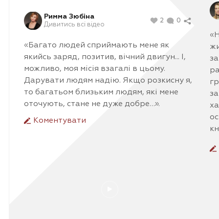
Римма Зюбіна
2
0
Дивитись всі відео
«Н
«Багато людей сприймають мене як
жи
якийсь заряд, позитив, вічний двигун... І,
за
можливо, моя місія взагалі в цьому.
ра
Дарувати людям надію. Якщо розкисну я,
гр
то багатьом близьким людям, які мене
за
оточують, стане не дуже добре…».
ха
ос
Коментувати
кн