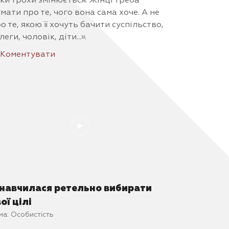
ки трохи змінюється. Жінці треба
мати про те, чого вона сама хоче. А не
о те, якою її хочуть бачити суспільство,
леги, чоловік, діти...».
Коментувати
 навчилася ретельно вибирати
ої цілі
ма:
Особистість