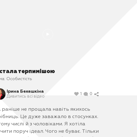
 стала терпимішою
ма:
Особистість
Ірина Бекешкіна
1
0
Дивитись всі відео
 раніше не прощала навіть якихось
ібниць. Це дуже заважало в стосунках.
тому числі й з чоловіками. Я хотіла
чити поруч ідеал. Чого не буває. Тільки