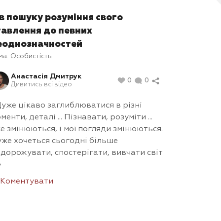
 в пошуку розуміння свого
тавлення до певних
еоднозначностей
ма:
Особистість
Анастасія Дмитрук
0
0
Дивитись всі відео
уже цікаво заглиблюватися в різні
менти, деталі ... Пізнавати, розуміти ...
е змінюються, і мої погляди змінюються.
же хочеться сьогодні більше
дорожувати, спостерігати, вивчати світ
»
Коментувати