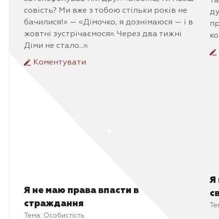
та
совість? Ми вже з тобою стільки років не
ду
бачилися!» — «Дімочко, я дознімаюся — і в
пр
жовтні зустрічаємося». Через два тижні
ко
Діми не стало...».
Коментувати
Я
Я не маю права впасти в
св
страждання
Те
Тема:
Особистість