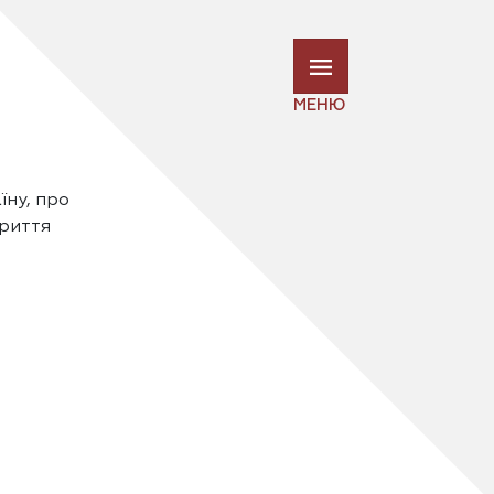
МЕНЮ
їну, про
криття