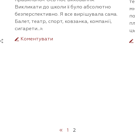
те
Викликати до школи її було абсолютно
мн
безперспективно. Я все вирішувала сама.
по
Балет, театр, спорт, ковзанка, компанії,
пл
сигарети...».
ць
Коментувати
«
1
2