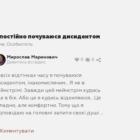
 постійно почуваюся дисидентом
ма:
Особистість
Мирослав Маринович
0
0
Дивитись всі відео
 всіх відтінках часу я почуваюся
сидентом, інакомислячим... Я не в
йнстрімі. Завжди цей мейнстрім кудись
е в бік. Або це я кудись відхиляюся... Це
ладно, але комфортно. Тому що я
дповідаю на головні запити своєї душі ...
Коментувати