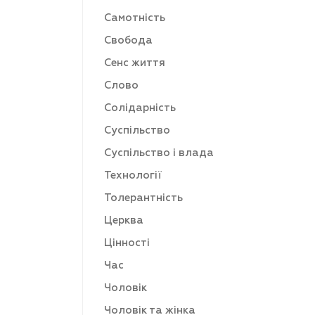
Самотність
Свобода
Сенс життя
Слово
Солідарність
Суспільство
Суспільство і влада
Технології
Толерантність
Церква
Цінності
Час
Чоловік
Чоловік та жінка