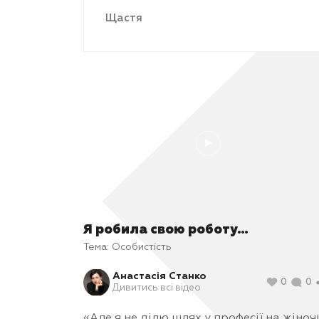
Щастя
Я робила свою роботу…
Тема:
Особистість
Анастасія Станко
0
0
Дивитись всі відео
«Але я не ділю шлях у професії на жіноч