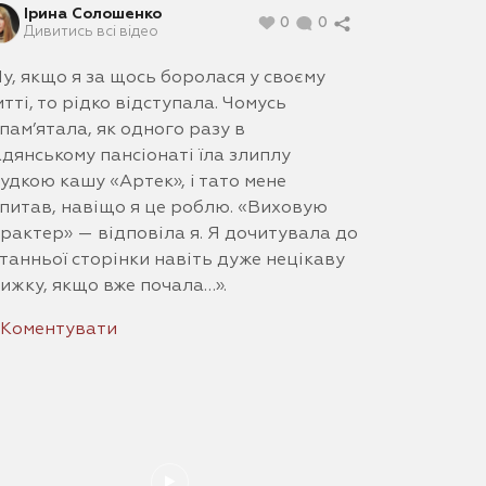
Ірина Солошенко
0
0
Дивитись всі відео
у, якщо я за щось боролася у своєму
тті, то рідко відступала. Чомусь
пам’ятала, як одного разу в
дянському пансіонаті їла злиплу
удкою кашу «Артек», і тато мене
питав, навіщо я це роблю. «Виховую
рактер» — відповіла я. Я дочитувала до
танньої сторінки навіть дуже нецікаву
ижку, якщо вже почала…».
Коментувати