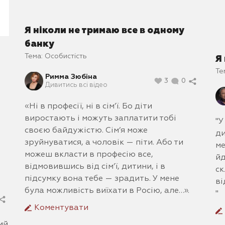
Я ніколи не тримаю все в одному
банку
Тема:
Особистість
Я
Те
Римма Зюбіна
3
0
Дивитись всі відео
«Ні в професії, ні в сім’ї. Бо діти
виростають і можуть заплатити тобі
"У
своєю байдужістю. Сім’я може
ди
зруйнуватися, а чоловік — піти. Або ти
ме
можеш вкласти в професію все,
йд
відмовившись від сім’ї, дитини, і в
ск
підсумку вона тебе — зрадить. У мене
ві
була можливість виїхати в Росію, але…».
"
Коментувати
ий