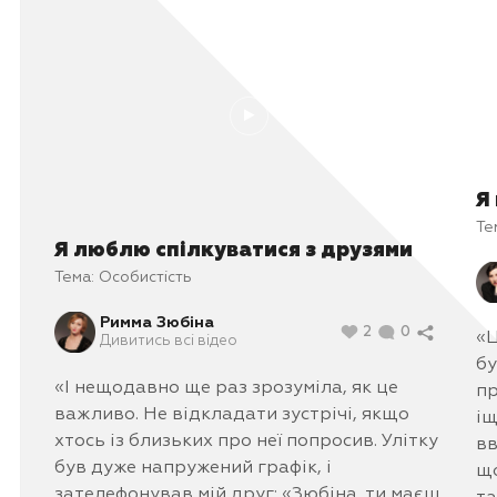
Я
Те
Я люблю спілкуватися з друзями
Тема:
Особистість
Римма Зюбіна
2
0
«Ц
Дивитись всі відео
бу
«І нещодавно ще раз зрозуміла, як це
пр
важливо. Не відкладати зустрічі, якщо
іщ
хтось із близьких про неї попросив. Улітку
вв
був дуже напружений графік, і
що
зателефонував мій друг: «Зюбіна, ти маєш