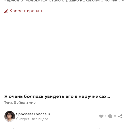
черное от «Беркута». Стало страшно на какой-то момент…».
Комментировать
Я очень боялась увидеть его в наручниках…
Тема:
Война и мир
Ярослава Головаш
1
0
Смотреть все видео