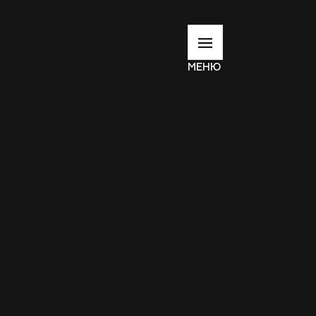
МЕНЮ
://support.heateor.com/browser-blocking-social-