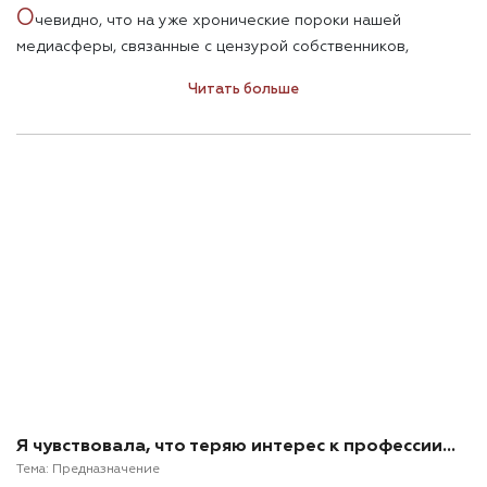
О
чевидно, что на уже хронические пороки нашей
медиасферы, связанные с цензурой собственников,
джинсой, черным политическим киллерством и
Читать больше
конформизмом эпохи постправды, наложились острые
симптомы последних пяти лет. Отказ от журналистских
стандартов «потому, что война»; потеря монополии на
информацию в пользу соцсетей; добровольная сдача
блогерам и активистам экспертной функции; зацикленность
в рамках патриотичного хаба Фейсбука, присвоившего
себе право на правду; соглашательство с повесткой дня,
навязанной властью, как частью того же патриотичного
пула Фейсбука; игра в элитарность, усугубленная
головокружением от успеха влиять на судьбы страны, при
демонстративном игнорировании региональных
журналистов как класса, и, как следствие, — утрата
доверия аудитории…
Я чувствовала, что теряю интерес к профессии…
Тема:
Предназначение