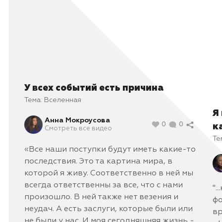
У всех событий есть причина
Тема:
Вселенная
Я
Анна Мокроусова
0
0
к
Смотреть все видео
Те
«Все наши поступки будут иметь какие-то
последствия. Это та картина мира, в
которой я живу. Соответственно в ней мы
всегда ответственны за все, что с нами
".
произошло. В ней также нет везения и
фо
неудач. А есть заслуги, которые были или
вр
не были у нас. И моя сегодняшняя жизнь -