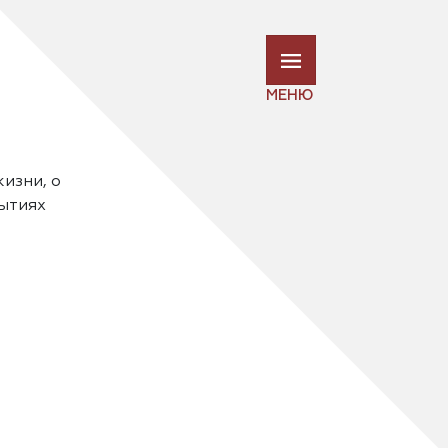
МЕНЮ
жизни, о
рытиях