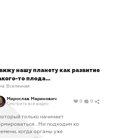
 вижу нашу планету как развитие
акого-то плода…
ма:
Вселенная
Мирослав Маринович
0
0
Смотреть все видео
..который только начинает
рмироваться... Ми подходим ко
емени, когда органы уже