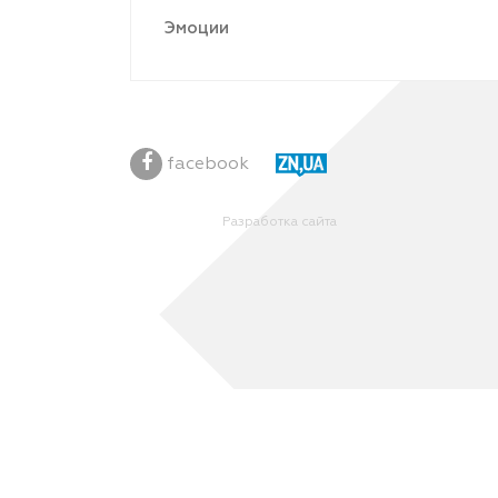
Эмоции
facebook
Разработка сайта
Ваш браузер блокирует некоторые функции данного 
features/
, чтобы разблокировать функции.