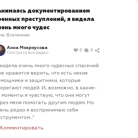
анимаясь документированием
оенных преступлений, я видела
чень много чудес
ма:
Вселенная
Анна Мокроусова
0
0
Смотреть все видео
..видела очень много чудесных спасений.
е нравится верить, что есть некие
мощники и защитники, которые
ерегают людей. И, возможно, в какие-
 моменты я чувствую, что они могут
рез меня помогать другим людям. Но
ень редко я воспринимаю себя
струментом..."
Комментировать