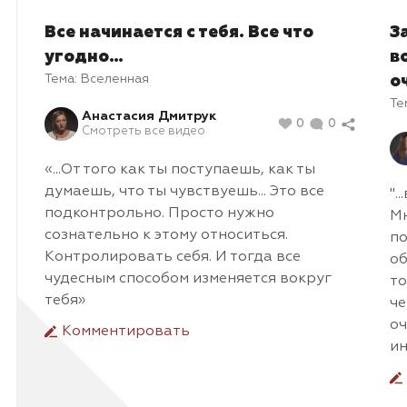
Все начинается с тебя. Все что
З
угодно…
в
Тема:
Вселенная
о
Те
Анастасия Дмитрук
0
0
Смотреть все видео
«...От того как ты поступаешь, как ты
думаешь, что ты чувствуешь... Это все
".
подконтрольно. Просто нужно
Мн
сознательно к этому относиться.
по
Контролировать себя. И тогда все
об
чудесным способом изменяется вокруг
то
тебя»
че
оч
Комментировать
ин