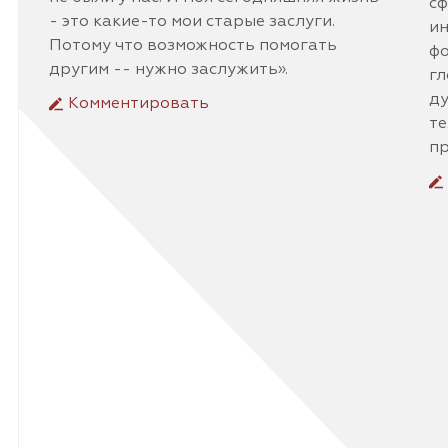
с
- это какие-то мои старые заслуги.
ин
Потому что возможность помогать
фо
другим -- нужно заслужить».
гл
ду
Комментировать
те
пр