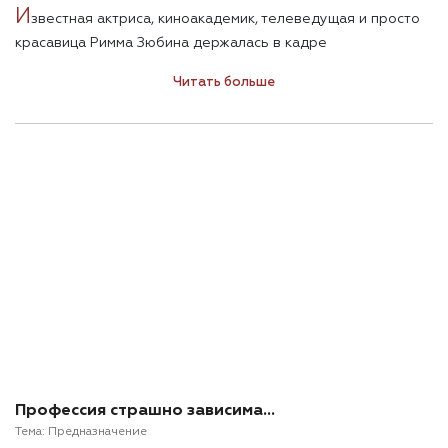
И
звестная актриса, киноакадемик, телеведущая и просто
красавица Римма Зюбина держалась в кадре
исключительно профессионально. Два с половиной часа
Читать больше
разговора пролетели, как минута, и было очевидно, что
Римма могла продолжать. Съемочная группа, к 23.00
обычно зевающая, тоже оставалась в приподнятом
настроении.
Профессия страшно зависима…
Тема:
Предназначение