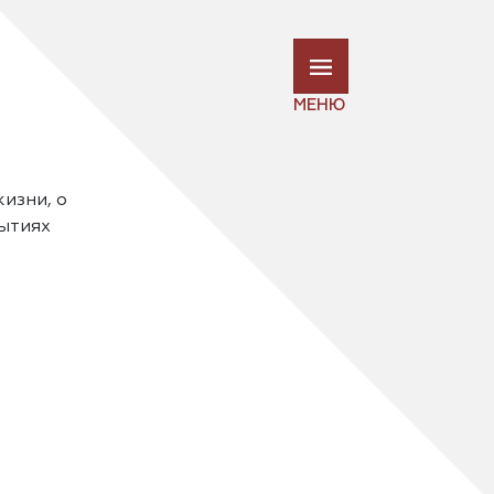
МЕНЮ
жизни, о
рытиях