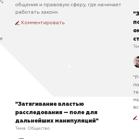
общения и правовую сферу, где начинает
работать закон».
"
п
Комментировать
о
ие
с
Те
"Р
по
те
мы
"Затягивание властью
вс
расследования — поле для
дальнейших манипуляций"
Тема:
Общество