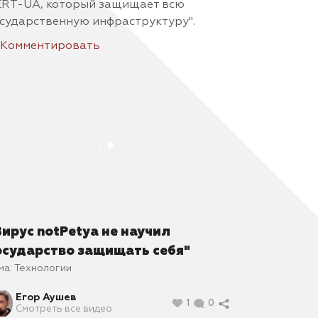
ERT-UA, который защищает всю
сударственную инфраструктуру".
Комментировать
Вирус notPetya не научил
осударство защищать себя"
ма:
Технологии
Егор Аушев
1
0
Смотреть все видео