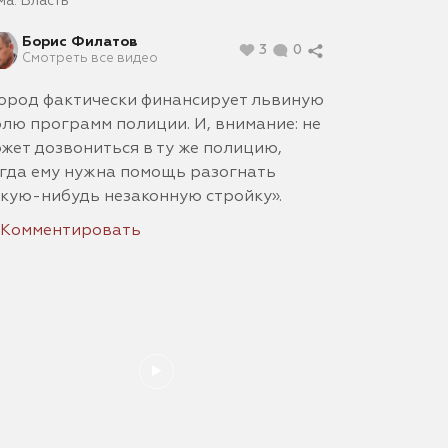
ма:
Власть
Борис Филатов
3
0
Смотреть все видео
ород фактически финансирует львиную
лю программ полиции. И, внимание: не
жет дозвониться в ту же полицию,
гда ему нужна помощь разогнать
кую-нибудь незаконную стройку».
Комментировать