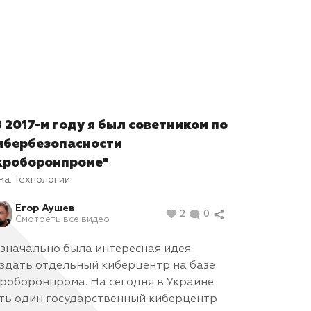
В 2017-м году я был советником по
ибербезопасности
кроборонпроме"
ма:
Технологии
Егор Аушев
2
0
Смотреть все видео
значально была интересная идея
здать отдельный киберцентр на базе
роборонпрома. На сегодня в Украине
ть один государственный киберцентр