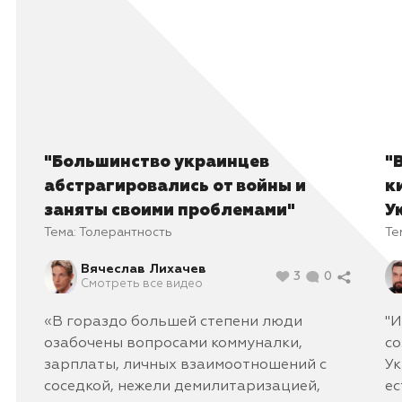
"Большинство украинцев
"
абстрагировались от войны и
к
заняты своими проблемами"
У
Тема:
Толерантность
Те
Вячеслав Лихачев
3
0
Смотреть все видео
«В гораздо большей степени люди
"И
озабочены вопросами коммуналки,
со
зарплаты, личных взаимоотношений с
Ук
соседкой, нежели демилитаризацией,
ес