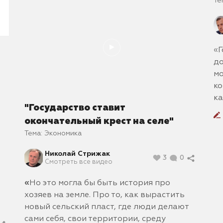
Те
«Г
до
мо
ко
ка
"Государство ставит
окончательный крест на селе"
Тема:
Экономика
Николай Стрижак
3
0
Смотреть все видео
«
Но это могла бы быть история про
хозяев на земле. Про то, как вырастить
новый сельский пласт, где люди делают
сами себя, свои территории, среду