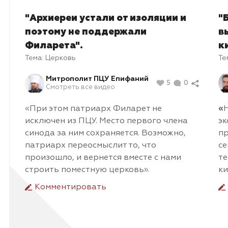
"Архиереи устали от изоляции и
"
поэтому не поддержали
в
Филарета".
к
Тема:
Церковь
Те
Митрополит ПЦУ Епифаний
5
0
Смотреть все видео
«При этом патриарх Филарет не
«
исключен из ПЦУ. Место первого члена
эк
синода за ним сохраняется. Возможно,
пр
патриарх переосмыслит то, что
се
произошло, и вернется вместе с нами
те
строить поместную церковь».
ки
Комментировать