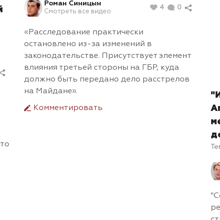
Роман Синицын
4
0
й
Смотреть все видео
«Расследование практически
остановлено из-за изменений в
законодательстве. Присутствует элемент
влияния третьей стороны на ГБР, куда
должно быть передано дело расстрелов
на Майдане».
"
Комментировать
А
м
д
это
Те
"С
ре
ст