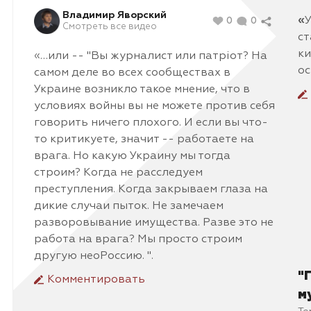
Владимир Яворский
«
У
0
0
Смотреть все видео
ст
ки
«…или -- "Вы журналист или патріот? На
ос
самом деле во всех сообществах в
Украине возникло такое мнение, что в
условиях войны вы не можете против себя
говорить ничего плохого. И если вы что-
то критикуете, значит -- работаете на
врага. Но какую Украину мы тогда
строим? Когда не расследуем
преступления. Когда закрываем глаза на
дикие случаи пыток. Не замечаем
разворовывание имущества. Разве это не
работа на врага? Мы просто строим
другую неоРоссию. ".
"
Комментировать
м