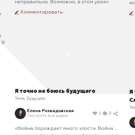
неправильно. Возможно, в этом урок».
ко
Комментировать
о
и
 Я
Я точно не боюсь будущего
Я
Тема:
Будущее
С
Те
Елена Розвадовская
2
0
Смотреть все видео
«Война порождает много злости. Война ...