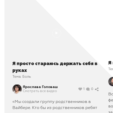
Я
Я просто стараюсь держать себя в
Те
руках
Тема:
Боль
Ярослава Головаш
1
0
Смотреть все видео
Вс
фе
«Мы создали группу родственников в
во
Вайбере. Кто бы из родственников ребят
за