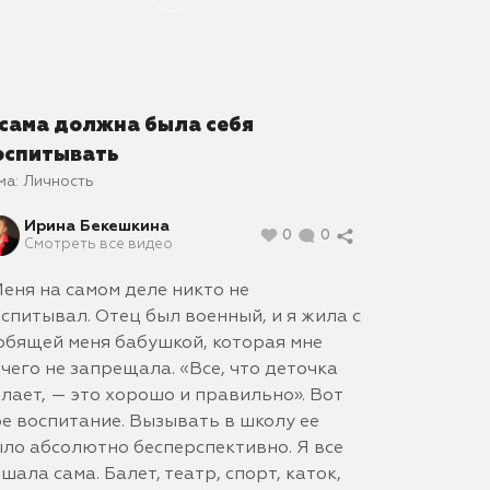
 сама должна была себя
оспитывать
ма:
Личность
Ирина Бекешкина
0
0
Смотреть все видео
еня на самом деле никто не
спитывал. Отец был военный, и я жила с
бящей меня бабушкой, которая мне
чего не запрещала. «Все, что деточка
лает, — это хорошо и правильно». Вот
е воспитание. Вызывать в школу ее
ло абсолютно бесперспективно. Я все
шала сама. Балет, театр, спорт, каток,