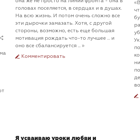
она же не просто на линии фронта - она в
«В
головах поселяется, в сердцах и в душах.
чт
На всю жизнь. И потом очень сложно все
бу
эти дырочки замазать. Хотя, с другой
ра
стороны, возможно, есть еще большая
уб
мотивация рождать что-то лучшее ... и
Ук
оно все сбалансируется ... »
по
ьма
ко
Комментировать
ни
по
де
во
от
Я усваиваю уроки любви и