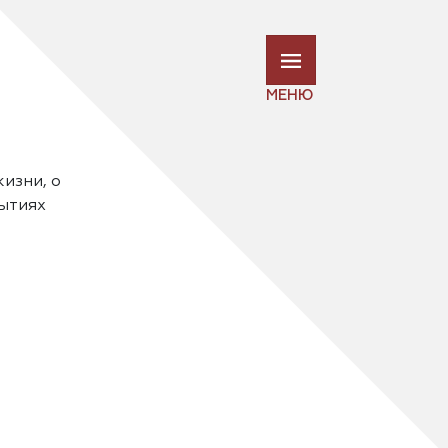
МЕНЮ
жизни, о
рытиях