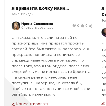
Я привезла дочку маме…
Я
Тема:
Майдан
С
Те
Ирина Солошенко
0
0
Смотреть все видео
«…и сказала, что если ты за ней не
присмотришь, мне придется просить
«.
соседей. Это был тяжелый разговор. И я
те
прекрасно понимала и понимаю ее
мо
справедливые укоры в мой адрес. Но
ка
после того, что я там видела, после этих
ещ
смертей, я уже не могла все это бросить….
ср
На самом деле это ненормальные
во
поступки. Я, наверное, не хотела бы,
не
чтобы кто-то так поступил со мной, если
вл
бы я была маленькая».
по
Комментировать