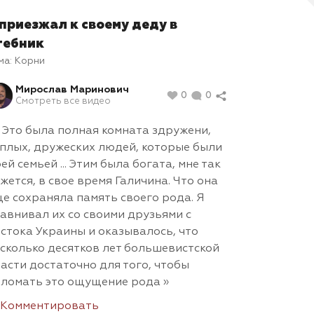
 приезжал к своему деду в
тебник
ма:
Корни
Мирослав Маринович
0
0
Смотреть все видео
.. Это была полная комната здружени,
плых, дружеских людей, которые были
ей семьей ... Этим была богата, мне так
жется, в свое время Галичина. Что она
е сохраняла память своего рода. Я
авнивал их со своими друзьями с
стока Украины и оказывалось, что
сколько десятков лет большевистской
асти достаточно для того, чтобы
ломать это ощущение рода »
Комментировать