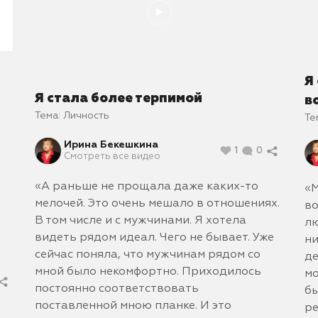
Я
Я стала более терпимой
в
Тема:
Личность
Те
Ирина Бекешкина
1
0
Смотреть все видео
«А раньше не прощала даже каких-то
«М
мелочей. Это очень мешало в отношениях.
во
В том числе и с мужчинами. Я хотела
лю
видеть рядом идеал. Чего не бывает. Уже
ни
сейчас поняла, что мужчинам рядом со
де
мной было некомфортно. Приходилось
мо
постоянно соответствовать
бы
поставленной мною планке. И это
ре