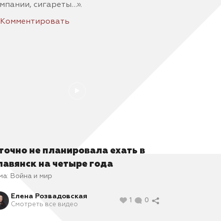
мпании, сигареты…».
Комментировать
 точно не планировала ехать в
лавянск на четыре года
ма:
Война и мир
Елена Розвадовская
1
0
Смотреть все видео