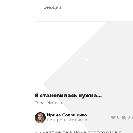
Эмоции
Я становилась нужна…
Тема:
Майдан
Ирина Солошенко
0
0
Смотреть все видео
«В медпункте в Доме профсоюзов я