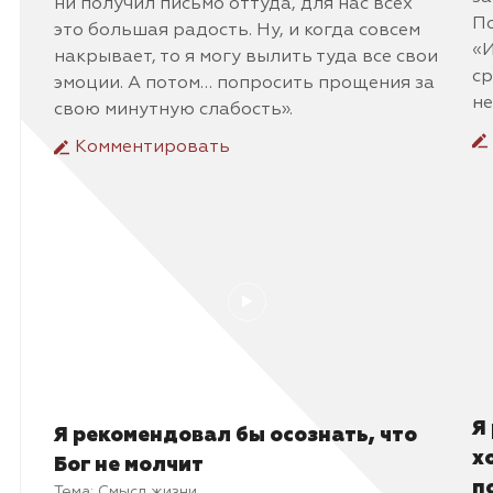
ни получил письмо оттуда, для нас всех
По
это большая радость. Ну, и когда совсем
«И
накрывает, то я могу вылить туда все свои
ср
эмоции. А потом… попросить прощения за
не
свою минутную слабость».
Комментировать
Я
Я рекомендовал бы осознать, что
х
Бог не молчит
п
Тема:
Смысл жизни