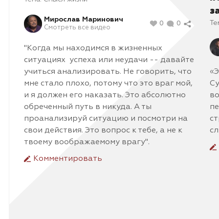
з
Мирослав Маринович
Те
0
0
Смотреть все видео
"Когда мы находимся в жизненных
ситуациях успеха или неудачи -- давайте
учиться анализировать. Не говорить, что
«Э
мне стало плохо, потому что это враг мой,
Су
и я должен его наказать. Это абсолютно
во
обреченный путь в никуда. А ты
пе
проанализируй ситуацию и посмотри на
ст
свои действия. Это вопрос к тебе, а не к
сл
твоему воображаемому врагу".
Комментировать