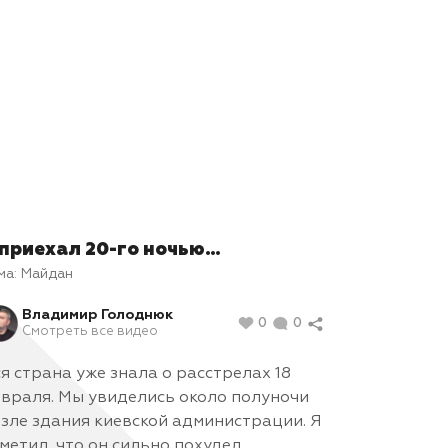
 приехал 20-го ночью…
ма:
Майдан
Владимир Голоднюк
0
0
Смотреть все видео
я страна уже знала о расстрелах 18
враля. Мы увиделись около полуночи
зле здания киевской администрации. Я
метил, что он сильно похудел.