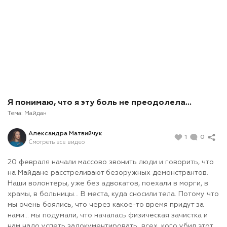
Я понимаю, что я эту боль не преодолела…
Тема:
Майдан
Александра Матвийчук
1
0
Смотреть все видео
20 февраля начали массово звонить люди и говорить, что
на Майдане расстреливают безоружных демонстрантов.
Наши волонтеры, уже без адвокатов, поехали в морги, в
храмы, в больницы... В места, куда сносили тела. Потому что
мы очень боялись, что через какое-то время придут за
нами... мы подумали, что началась физическая зачистка и
нам надо успеть задокументировать всех, кого убил этот