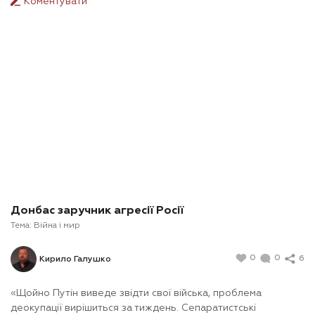
Коментувати
Донбас заручник агресії Росії
Тема:
Війна і мир
0
0
6
Кирило Галушко
«Щойно Путін виведе звідти свої війська, проблема
деокупації вирішиться за тиждень. Сепаратистські