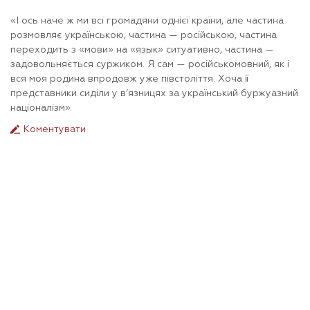
«І ось наче ж ми всі громадяни однієї країни, але частина
розмовляє українською, частина — російською, частина
переходить з «мови» на «язык» ситуативно, частина —
задовольняється суржиком. Я сам — російськомовний, як і
вся моя родина впродовж уже півстоліття. Хоча її
представники сиділи у в’язницях за український буржуазний
націоналізм».
Коментувати