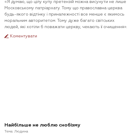
«Я думаю, що цілу купу претензій можна висунути не лише
Московському патріархату. Тому що православна церква
будь-якого відтінку і приналежності все менше є якимось
моральним авторитетом. Тому дуже багато світських
людей, які хотіли б поважати церкву, чекають її очищення».
Коментувати
Найбільше не люблю снобізму
Тема:
Людина