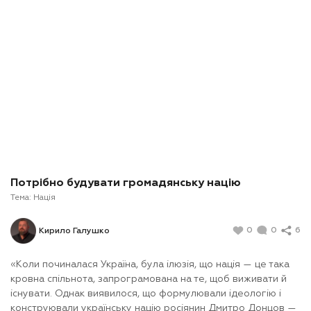
Потрібно будувати громадянську націю
Тема:
Нація
0
0
6
Кирило Галушко
«Коли починалася Україна, була ілюзія, що нація — це така
кровна спільнота, запрограмована на те, щоб виживати й
існувати. Однак виявилося, що формулювали ідеологію і
конструювали українську націю росіянин Дмитро Донцов —