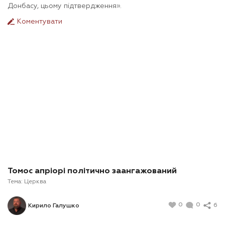
Донбасу, цьому підтвердження».
Коментувати
Томос апріорі політично заангажований
Тема:
Церква
0
0
6
Кирило Галушко