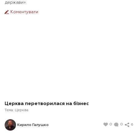
держави».
Коментувати
Церква перетворилася на бізнес
Тема:
Церква
0
0
6
Кирило Галушко