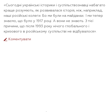
«Сьогодні українські історики і суспільствознавці набагато
краще розуміють, як розвивалася історія, ніж, наприклад,
наші російські колеги. Бо ми були на майданах. І ми тепер
знаємо, що було у 1917 році. А вони не знають. З тієї
причини, що після 1993 року нічого глобального і
кризового в російському суспільстві не відбувалося».
Коментувати