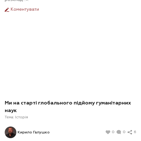
Коментувати
Ми на старті глобального підйому гуманітарних
наук
Тема:
Історія
0
0
6
Кирило Галушко