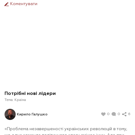
Коментувати
Потрібні нові лідери
Тема:
Країна
0
0
6
Кирило Галушко
«Проблема незавершеності українських революцій в тому,