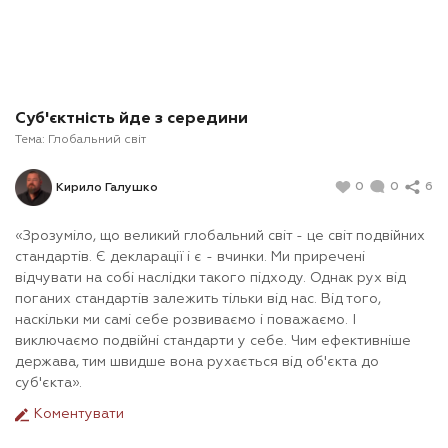
Суб'єктність йде з середини
Тема:
Глобальний світ
0
0
6
Кирило Галушко
«Зрозуміло, що великий глобальний світ - це світ подвійних
стандартів. Є декларації і є - вчинки. Ми приречені
відчувати на собі наслідки такого підходу. Однак рух від
поганих стандартів залежить тільки від нас. Від того,
наскільки ми самі себе розвиваємо і поважаємо. І
виключаємо подвійні стандарти у себе. Чим ефективніше
держава, тим швидше вона рухається від об'єкта до
суб'єкта».
Коментувати