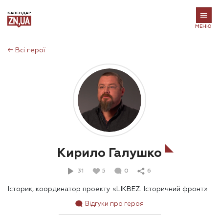
КАЛЕНДАР
МЕНЮ
←
Всі герої
Кирило Галушко
31
5
0
6
Історик, координатор проекту «LIKBEZ. Історичний фронт»
Відгуки про героя