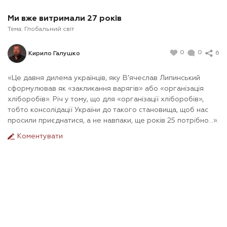
Ми вже витримали 27 років
Тема:
Глобальний світ
0
0
6
Кирило Галушко
«Це давня дилема українців, яку В’ячеслав Липинський
сформулював як «закликання варягів» або «організація
хліборобів». Річ у тому, що для «організації хліборобів»,
тобто консолідації України до такого становища, щоб нас
просили приєднатися, а не навпаки, ще років 25 потрібно…».
Коментувати