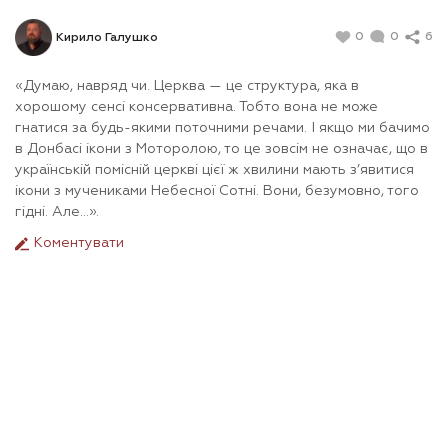
0
0
6
Кирило Галушко
«Думаю, навряд чи. Церква — це структура, яка в
хорошому сенсі консервативна. Тобто вона не може
гнатися за будь-якими поточними речами. І якщо ми бачимо
в Донбасі ікони з Моторолою, то це зовсім не означає, що в
українській помісній церкві цієї ж хвилини мають з’явитися
ікони з мучениками Небесної Сотні. Вони, безумовно, того
гідні. Але…».
Коментувати