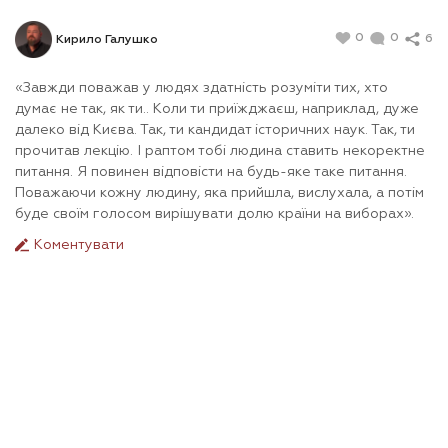
0
0
6
Кирило Галушко
«Завжди поважав у людях здатність розуміти тих, хто
думає не так, як ти.. Коли ти приїжджаєш, наприклад, дуже
далеко від Києва. Так, ти кандидат історичних наук. Так, ти
прочитав лекцію. І раптом тобі людина ставить некоректне
питання. Я повинен відповісти на будь-яке таке питання.
Поважаючи кожну людину, яка прийшла, вислухала, а потім
буде своїм голосом вирішувати долю країни на виборах».
Коментувати