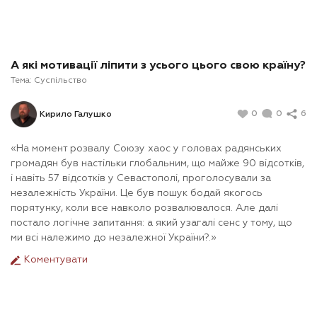
А які мотивації ліпити з усього цього свою країну?
Тема:
Суспільство
0
0
6
Кирило Галушко
«На момент розвалу Союзу хаос у головах радянських
громадян був настільки глобальним, що майже 90 відсотків,
і навіть 57 відсотків у Севастополі, проголосували за
незалежність України. Це був пошук бодай якогось
порятунку, коли все навколо розвалювалося. Але далі
постало логічне запитання: а який узагалі сенс у тому, що
ми всі належимо до незалежної України?.»
Коментувати