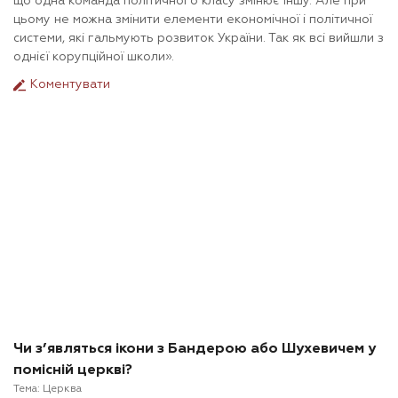
що одна команда політичного класу змінює іншу. Але при
цьому не можна змінити елементи економічної і політичної
системи, які гальмують розвиток України. Так як всі вийшли з
однієї корупційної школи».
Коментувати
Чи з’являться ікони з Бандерою або Шухевичем у
помісній церкві?
Тема:
Церква