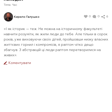
Тема:
Час
0
0
6
Кирило Галушко
«І як історик — теж. Не можна на історичному факультеті
навчити розуміти, як жили люди до тебе. Але тільки в сорок
років, уже виховуючи своїх дітей, пройшовши низку власних
життєвих горнил і компромісів, я раптом чітко дещо
збагнув. З абстракцій ці люди раптом перетворилися на
живих».
Коментувати