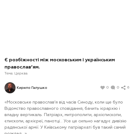
Є розбіжності між московським і українським
православ’ям.
Тема:
Церква
0
0
6
Кирило Галушко
«Московське православ’я від часів Синоду, коли ще було
Відомство православного сповідання, бачить ієрархію і
владну вертикаль. Патріарх, митрополити, архієпископи,
єпископи, архієреї, панотці... Усе це сильно нагадує дивізію
радянської армії. У Київському патріархаті був такий самий
розклад…».