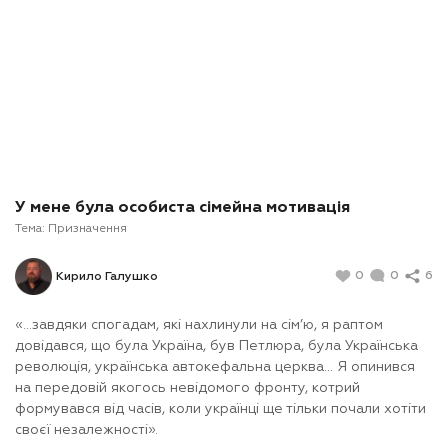
У мене була особиста сімейна мотивація
Тема:
Призначення
0
0
6
Кирило Галушко
«…завдяки спогадам, які нахлинули на сім’ю, я раптом
довідався, що була Україна, був Петлюра, була Українська
революція, українська автокефальна церква... Я опинився
на передовій якогось невідомого фронту, котрий
формувався від часів, коли українці ще тільки почали хотіти
своєї незалежності».