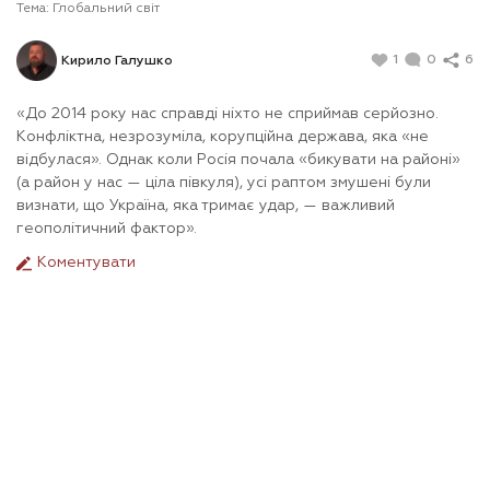
Тема:
Глобальний світ
1
0
6
Кирило Галушко
«До 2014 року нас справді ніхто не сприймав серйозно.
Конфліктна, незрозуміла, корупційна держава, яка «не
відбулася». Однак коли Росія почала «бикувати на районі»
(а район у нас — ціла півкуля), усі раптом змушені були
визнати, що Україна, яка тримає удар, — важливий
геополітичний фактор».
Коментувати