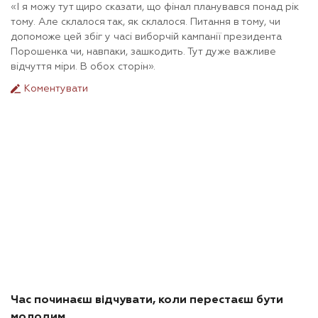
«І я можу тут щиро сказати, що фінал планувався понад рік
тому. Але склалося так, як склалося. Питання в тому, чи
допоможе цей збіг у часі виборчій кампанії президента
Порошенка чи, навпаки, зашкодить. Тут дуже важливе
відчуття міри. В обох сторін».
Коментувати
Час починаєш відчувати, коли перестаєш бути
молодим