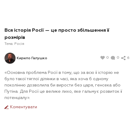
Вся історія Росії — це просто збільшення її
розмірів
Тема:
Росія
0
0
6
Кирило Галушко
«Основна проблема Росії в тому, що за всю її історію не
було такої тяглої ділянки в часі, яка хоча б одному
поколінню дозволила би вирости без царя, генсека або
Путіна. Для Росії це велике лихо, яке гальмує розвиток її
потенціалу».
Коментувати