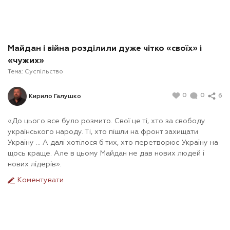
Майдан і війна розділили дуже чітко «своїх» і
«чужих»
Тема:
Суспільство
0
0
6
Кирило Галушко
«До цього все було розмито. Свої це ті, хто за свободу
українського народу. Ті, хто пішли на фронт захищати
Україну ... А далі хотілося б тих, хто перетворює Україну на
щось краще. Але в цьому Майдан не дав нових людей і
нових лідерів».
Коментувати