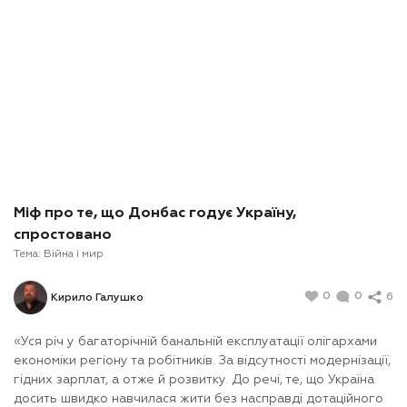
Міф про те, що Донбас годує Україну,
спростовано
Тема:
Війна і мир
0
0
6
Кирило Галушко
«Уся річ у багаторічній банальній експлуатації олігархами
економіки регіону та робітників. За відсутності модернізації,
гідних зарплат, а отже й розвитку. До речі, те, що Україна
досить швидко навчилася жити без насправді дотаційного