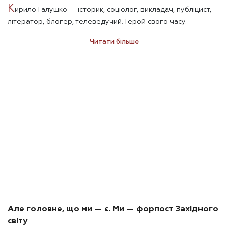
К
ирило Галушко — історик, соціолог, викладач, публіцист,
літератор, блогер, телеведучий. Герой свого часу.
Читати більше
Але головне, що ми — є. Ми — форпост Західного
світу