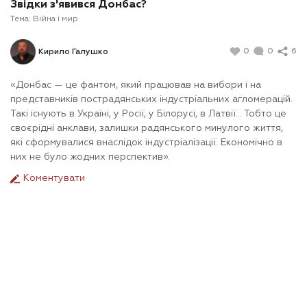
Звідки з'явився Донбас?
Тема:
Війна і мир
0
0
6
Кирило Галушко
«Донбас — це фантом, який працював на вибори і на
представників пострадянських індустріальних агломерацій.
Такі існують в Україні, у Росії, у Білорусі, в Латвії... Тобто це
своєрідні анклави, залишки радянського минулого життя,
які сформувалися внаслідок індустріалізації. Економічно в
них не було жодних перспектив».
Коментувати