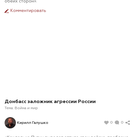
обеих сторон».
Комментировать
Донбасс заложник агрессии России
Тема:
Война и мир
0
0
Кирилл Галушко