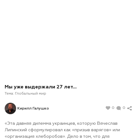
Мы уже выдержали 27 лет…
Тема:
Глобальный мир
0
0
Кирилл Галушко
«Эта давняя дилемма украинцев, которую Вячеслав
Липинский сформулировал как «призыв варягов» или
«организация хлеборобов». Дело в том, что для