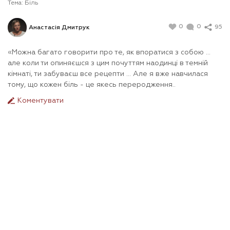
Тема:
Біль
0
0
95
Анастасія Дмитрук
«Можна багато говорити про те, як впоратися з собою ...
але коли ти опиняєшся з цим почуттям наодинці в темній
кімнаті, ти забуваєш все рецепти ... Але я вже навчилася
тому, що кожен біль - це якесь переродження..
Коментувати