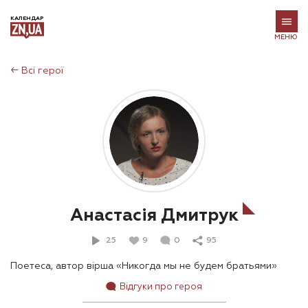
КАЛЕНДАР
МЕНЮ
←
Всі герої
Анастасія Дмитрук
25
9
0
95
Поетеса, автор вірша «Никогда мы не будем братьями»
Відгуки про героя