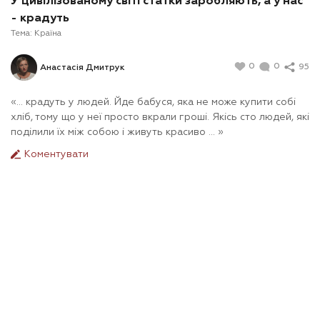
У цивілізованому світі статки заробляють, а у нас
- крадуть
Тема:
Країна
0
0
95
Анастасія Дмитрук
«... крадуть у людей. Йде бабуся, яка не може купити собі
хліб, тому що у неї просто вкрали гроші. Якісь сто людей, які
поділили їх між собою і живуть красиво ... »
Коментувати