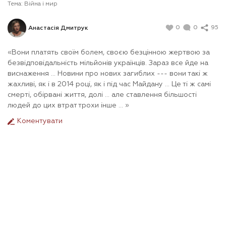
Тема:
Війна і мир
0
0
95
Анастасія Дмитрук
«Вони платять своїм болем, своєю безцінною жертвою за
безвідповідальність мільйонів українців. Зараз все йде на
виснаження ... Новини про нових загиблих --- вони такі ж
жахливі, як і в 2014 році, як і під час Майдану ... Це ті ж самі
смерті, обірвані життя, долі ... але ставлення більшості
людей до цих втрат трохи інше ... »
Коментувати