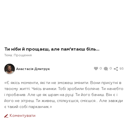
Ти ніби й прощаєш, але пам'ятаєш біль...
Тема:
Прощення
0
0
95
Анастасія Дмитрук
«Є якісь моменти, які ти не зможеш змінити. Вони присутні в
твоєму житті. Чиїсь вчинки. Тобі зробили боляче. Ти начебто
і пробачив. Але це як шрам на руці. Ти його бачиш. Він є і
його не зітреш. Ти живеш, спілкуєшся, смієшся... Але завжди
є такий собі парканчик.»
Коментувати