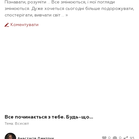
Пізнавати, розуміти ... Все змінюються, і мої погляди
змінюються. Дуже хочеться сьогодні більше подорожувати,
спостерігати, вивчати світ ... »
Коментувати
Все починається з тебе. Будь-що…
Тема:
Всесвіт
0
0
95
Анастасія Дмитрук