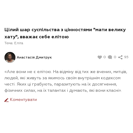
Цілий шар суспільства з цінностями "мати велику
хату", вважає себе елітою
Тема:
Еліта
0
0
95
Анастасія Дмитрук
«Але вони не є елітою. На відміну від тих же вчених, митців,
людей, які живуть за якимось своїм внутрішнім кодексом
честі. Яких ці грабують, паразитують на їх досягнення,
фізичних силах, на їх талантах і думають, які вони класні».
Коментувати