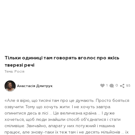
Тільки одиниці там говорять вголос про якісь
тверезі речі
Тема:
Росія
1
0
95
Анастасія Дмитрук
«Але я вірю, що тисячі там про це думають. Просто бояться
озвучити. Тому що хочуть жити. І не хочуть завтра
опинитися десь в лісі ... Це величезна країна ... І дуже
хочеться, щоб люди знайшли спосіб об'єднатися і стати
сміливіше. Звичайно, апарат у них потужний і машина
працює, але знову-таки їх теж там і не десять мільйонів ... їх