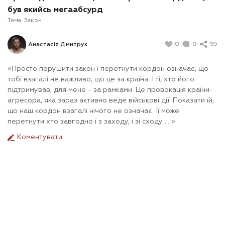
був якийсь мегаабсурд
Тема:
Закон
0
0
95
Анастасія Дмитрук
«Просто порушити закон і перетнути кордон означає, що
тобі взагалі не важливо, що це за країна. І ті, хто його
підтримував, для мене - за рамками. Це провокація країни-
агресора, яка зараз активно веде військові дії. Показати їй,
що наш кордон взагалі нічого не означає. Її може
перетнути хто завгодно і з заходу, і зі сходу ... »
Коментувати