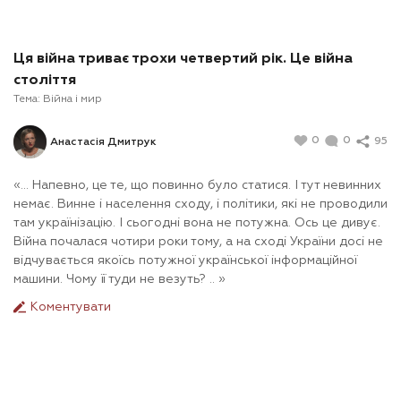
Ця війна триває трохи четвертий рік. Це війна
століття
Тема:
Війна і мир
0
0
95
Анастасія Дмитрук
«... Напевно, це те, що повинно було статися. І тут невинних
немає. Винне і населення сходу, і політики, які не проводили
там українізацію. І сьогодні вона не потужна. Ось це дивує.
Війна почалася чотири роки тому, а на сході України досі не
відчувається якоїсь потужної української інформаційної
машини. Чому її туди не везуть? .. »
Коментувати