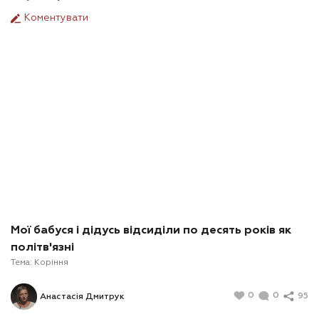
Коментувати
Мої бабуся і дідусь відсиділи по десять років як
політв'язні
Тема:
Коріння
0
0
95
Анастасія Дмитрук