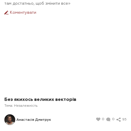
там достатньо, щоб змінити все»
Коментувати
Без якихось великих векторів
Тема:
Незалежність
0
0
95
Анастасія Дмитрук