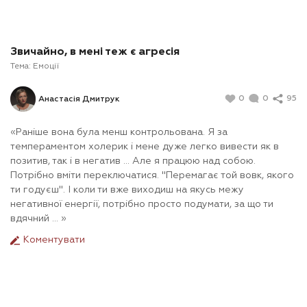
Звичайно, в мені теж є агресія
Тема:
Емоції
0
0
95
Анастасія Дмитрук
«Раніше вона була менш контрольована. Я за
темпераментом холерик і мене дуже легко вивести як в
позитив, так і в негатив ... Але я працюю над собою.
Потрібно вміти переключатися. "Перемагає той вовк, якого
ти годуєш". І коли ти вже виходиш на якусь межу
негативної енергії, потрібно просто подумати, за що ти
вдячний ... »
Коментувати