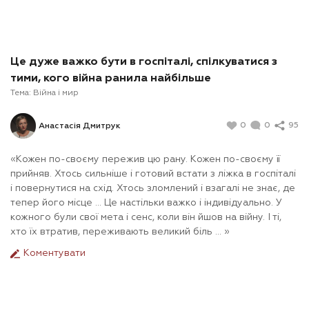
Це дуже важко бути в госпіталі, спілкуватися з
тими, кого війна ранила найбільше
Тема:
Війна і мир
0
0
95
Анастасія Дмитрук
«Кожен по-своєму пережив цю рану. Кожен по-своєму її
прийняв. Хтось сильніше і готовий встати з ліжка в госпіталі
і повернутися на схід. Хтось зломлений і взагалі не знає, де
тепер його місце ... Це настільки важко і індивідуально. У
кожного були свої мета і сенс, коли він йшов на війну. І ті,
хто їх втратив, переживають великий біль ... »
Коментувати