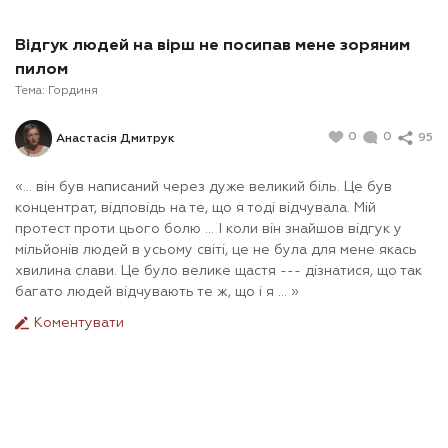
Відгук людей на вірш не посипав мене зоряним
пилом
Тема:
Гординя
0
0
95
Анастасія Дмитрук
«... він був написаний через дуже великий біль. Це був
концентрат, відповідь на те, що я тоді відчувала. Мій
протест проти цього болю ... І коли він знайшов відгук у
мільйонів людей в усьому світі, це не була для мене якась
хвилина слави. Це було велике щастя --- дізнатися, що так
багато людей відчувають те ж, що і я ... »
Коментувати