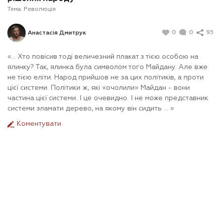
Тема:
Революція
0
0
95
Анастасія Дмитрук
«... Хто повісив тоді величезний плакат з тією особою на
ялинку? Так, ялинка була символом того Майдану. Але вже
не тією еліти. Народ прийшов не за цих політиків, а проти
цієї системи. Політики ж, які «очолили» Майдан - вони
частина цієї системи. І це очевидно. І не може представник
системи зламати дерево, на якому він сидить ... »
Коментувати