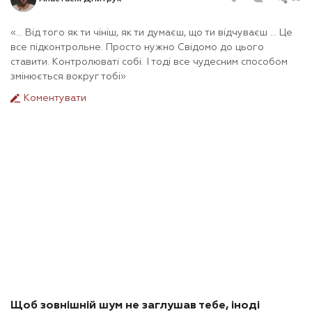
«... Від того як ти чініш, як ти думаєш, що ти відчуваєш ... Це
все підконтрольне. Просто нужно Свідомо до цього
ставити. Контролюваті собі. І тоді все чудесним способом
змінюється вокруг тобі»
Коментувати
Щоб зовнішній шум не заглушав тебе, іноді