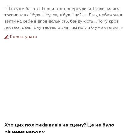
"…Їх дуже багато. І вони теж повернулися. І залишилися
такими ж як і були. "Ну, ок, я був і що?" ... Лінь, небажання
взяти на себе відповідальність, байдужість ... Тому кров
ллється далі. Тому так мало змін, які могли б уже статися »
Коментувати
Хто цих політиків вивів на сцену? Це не було
рішення народу