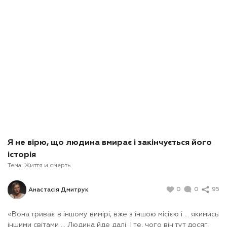
Я не вірю, що людина вмирає і закінчується його
історія
Тема:
Життя и смерть
0
0
95
Анастасія Дмитрук
«Вона триває в іншому вимірі, вже з іншою місією і ... якимись
іншими світами ... Людина йде далі. І те, чого він тут досяг,