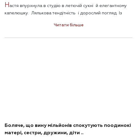
Н
астя впурхнула в студію в летючій сукні й елегантному
капелюшку. Лялькова тендітність і дорослий погляд. Із
викликом. У 2014-му році ця юна дівчинка ризикнула
Читати більше
поглянути прямо в очі ворогу і зробити свою заяву:
«Никогда мы не будем братьями». Я відпустила ситуацію й
вирішила спостерігати.
Боляче, що вину мільйонів спокутують поодинокі
матері, сестри, дружини, діти ..