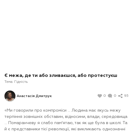
Є межа, де ти або зливаєшся, або протестуєш
Тема:
Гідність
0
0
95
Анастасія Дмитрук
«Ми говорили про компроміси ... Людина має якусь межу
терпіння зовнішніх обставин, відносини, влади, середовища
... Помаранчеву я слабо пам'ятаю, так як ще була в школі. Та
й є представники тієї революції, які викликають однозначні