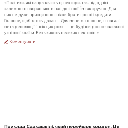
«Політики, які направляють ці вектори, так, від однієї
залежності направляють нас до іншої. Їм так зручно. Для
них не дуже принципово звідки брати гроші і кредити.
Головне, щоб хтось давав ... Для мене ж головне, і взагалі
мета революції і всіх цих років --це будівництво незалежної
успішної країни. Без якихось великих векторів ».
Коментувати
Приклад Саакашвілі, який перейшов кордон. Це