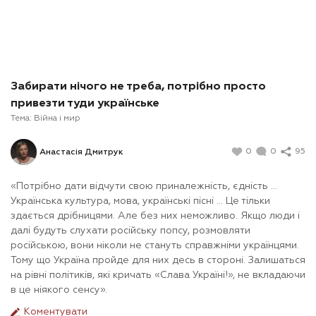
Забирати нічого не треба, потрібно просто
привезти туди українське
Тема:
Війна і мир
0
0
95
Анастасія Дмитрук
«Потрібно дати відчути свою приналежність, єдність ...
Українська культура, мова, українські пісні ... Це тільки
здається дрібницями. Але без них неможливо. Якщо люди і
далі будуть слухати російську попсу, розмовляти
російською, вони ніколи не стануть справжніми українцями.
Тому що Україна пройде для них десь в стороні. Залишаться
на рівні політиків, які кричать «Слава Україні!», не вкладаючи
в це ніякого сенсу».
Коментувати