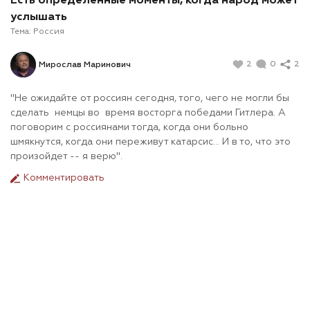
Есть определенные моменты, когда народ может
услышать
Тема:
Россия
2
0
2
Мирослав Маринович
"Не ожидайте от россиян сегодня, того, чего не могли бы
сделать немцы во время восторга победами Гитлера. А
поговорим с россиянами тогда, когда они больно
шмякнутся, когда они переживут катарсис... И в то, что это
произойдет -- я верю".
Комментировать