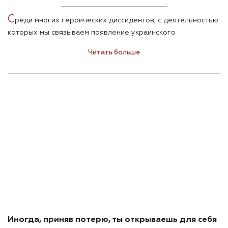
С
реди многих героических диссидентов, с деятельностью
которых мы связываем появление украинского
независимого государства, Мирослав Маринович чуть ли
Читать больше
не единственный, кого интересовали не только герб, флаг
и гимн, а и права, достоинство и свобода человека в новой
стране. Он – особенный.
Иногда, приняв потерю, ты открываешь для себя