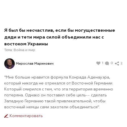
Я был бы несчастлив, если бы могущественные
дяди и тети мира силой объединили нас с
востоком Украины
Тема:
Война и мир
1
0
2
Мирослав Маринович
"Мне больше нравится формула Конрада Аденауэра,
который никогда не отрекался от Восточной Германии.
Который смирился с тем, что эта территория временно
потеряна. Однако он поставил себе цель-- сделать
Западную Германию такой привлекательной, чтобы
восточный немцы сами захотели объединиться".
Комментировать