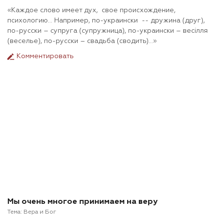
«Каждое слово имеет дух, свое происхождение,
психологию… Например, по-украински -- дружина (друг),
по-русски – супруга (супружница), по-украински – весілля
(веселье), по-русски – свадьба (сводить)…»
Комментировать
Мы очень многое принимаем на веру
Тема:
Вера и Бог