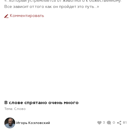
«…который устремляется от животного к божественному.
Все зависит от того как он пройдет это путь…»
Комментировать
В слове спрятано очень много
Тема:
Слово
3
0
81
Игорь Козловский