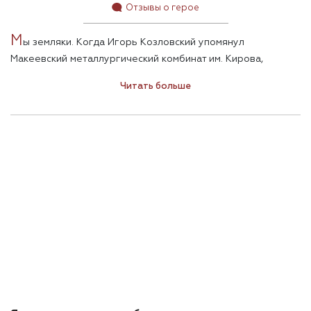
Отзывы о герое
М
ы земляки. Когда Игорь Козловский упомянул
Макеевский металлургический комбинат им. Кирова,
сердце мое екнуло. В 50-е годы маленький Игорь собирал
Читать больше
там с бабушкой уголь, чтобы отапливать коммуналку, а в
70-е – в мартене Кировского завода работал мой отец.
Человек, которого я до этого ни разу не видела, вдруг
стал родным. Он такой же мутант в восприятии этой войны,
как и я. Неся в себе гены двух сторон, жестко, как
свидетель, изобличает и отсекает третью – российскую,
пытаясь изобрести новую ДНК гражданина. Я прочитала
десятки его интервью после плена, столько же
прослушала телевизионных программ с его участием.
Поражает одно – спокойствие. Абсолютное спокойствие.
Дзен. Ни одного намека на жалость к себе. И на ненависть
к ним. Некая отстраненность мудреца, наблюдающего за
происходящим с ним как бы со стороны.