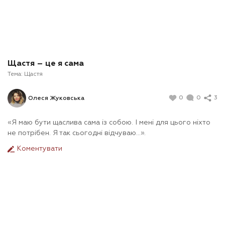
Щастя – це я сама
Тема:
Щастя
0
0
3
Олеся Жуковська
«Я маю бути щаслива сама із собою. І мені для цього ніхто
не потрібен. Я так сьогодні відчуваю…».
Коментувати