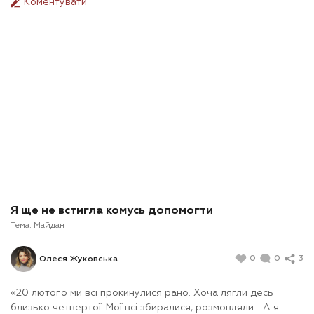
Коментувати
Я ще не встигла комусь допомогти
Тема:
Майдан
0
0
3
Олеся Жуковська
«20 лютого ми всі прокинулися рано. Хоча лягли десь
близько четвертої. Мої всі збиралися, розмовляли... А я