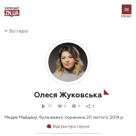
КАЛЕНДАР
МЕНЮ
←
Всі герої
Олеся Жуковська
17
0
0
3
Медик Майдану, була важко поранена 20 лютого 2014 р.
Відгуки про героя