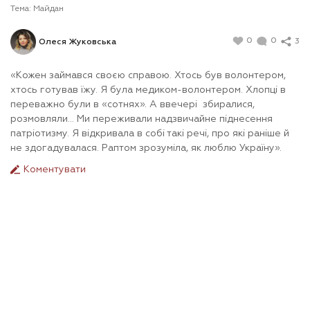
Тема:
Майдан
0
0
3
Олеся Жуковська
«Кожен займався своєю справою. Хтось був волонтером,
хтось готував їжу. Я була медиком-волонтером. Хлопці в
переважно були в «сотнях». А ввечері збиралися,
розмовляли... Ми переживали надзвичайне піднесення
патріотизму. Я відкривала в собі такі речі, про які раніше й
не здогадувалася. Раптом зрозуміла, як люблю Україну».
Коментувати