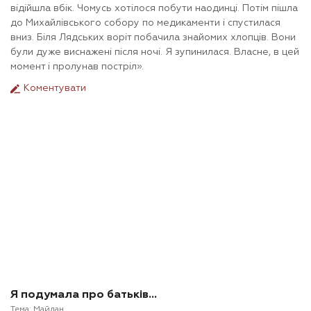
відійшла вбік. Чомусь хотілося побути наодинці. Потім пішла
до Михайлівського собору по медикаменти і спустилася
вниз. Біля Лядських воріт побачила знайомих хлопців. Вони
були дуже виснажені після ночі. Я зупинилася. Власне, в цей
момент і пролунав постріл».
Коментувати
Я подумала про батьків…
Тема:
Майдан