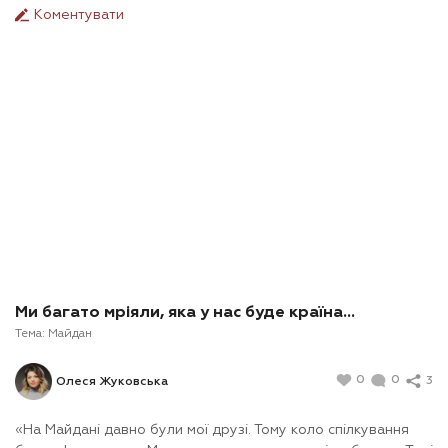
Коментувати
Ми багато мріяли, яка у нас буде країна…
Тема:
Майдан
0
0
3
Олеся Жуковська
«На Майдані давно були мої друзі. Тому коло спілкування