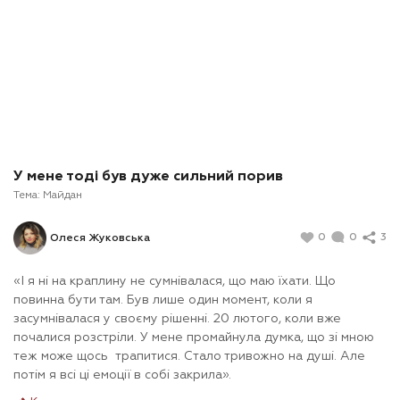
У мене тоді був дуже сильний порив
Тема:
Майдан
0
0
3
Олеся Жуковська
«І я ні на краплину не сумнівалася, що маю їхати. Що
повинна бути там. Був лише один момент, коли я
засумнівалася у своєму рішенні. 20 лютого, коли вже
почалися розстріли. У мене промайнула думка, що зі мною
теж може щось трапитися. Стало тривожно на душі. Але
потім я всі ці емоції в собі закрила».