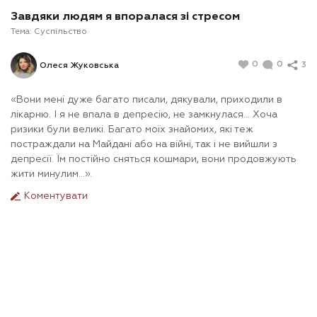
Завдяки людям я впоралася зі стресом
Тема:
Суспільство
0
0
3
Олеся Жуковська
«Вони мені дуже багато писали, дякували, приходили в
лікарню. І я не впала в депресію, не замкнулася... Хоча
ризики були великі. Багато моїх знайомих, які теж
постраждали на Майдані або на війні, так і не вийшли з
депресії. Їм постійно сняться кошмари, вони продовжують
жити минулим…».
Коментувати