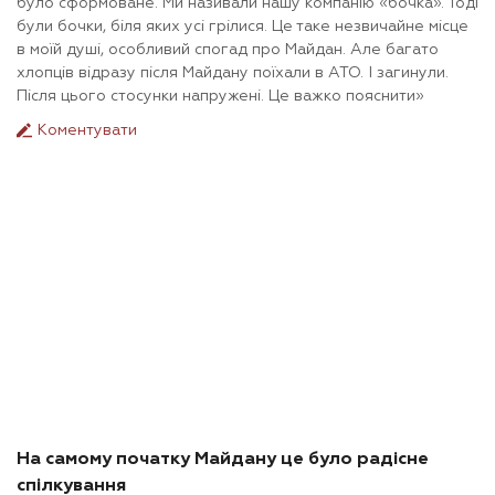
було сформоване. Ми називали нашу компанію «бочка». Тоді
були бочки, біля яких усі грілися. Це таке незвичайне місце
в моїй душі, особливий спогад про Майдан. Але багато
хлопців відразу після Майдану поїхали в АТО. І загинули.
Після цього стосунки напружені. Це важко пояснити»
Коментувати
На самому початку Майдану це було радісне
спілкування