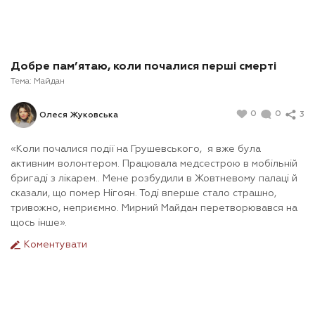
Добре пам’ятаю, коли почалися перші смерті
Тема:
Майдан
0
0
3
Олеся Жуковська
«Коли почалися події на Грушевського, я вже була
активним волонтером. Працювала медсестрою в мобільній
бригаді з лікарем.. Мене розбудили в Жовтневому палаці й
сказали, що помер Нігоян. Тоді вперше стало страшно,
тривожно, неприємно. Мирний Майдан перетворювався на
щось інше».
Коментувати