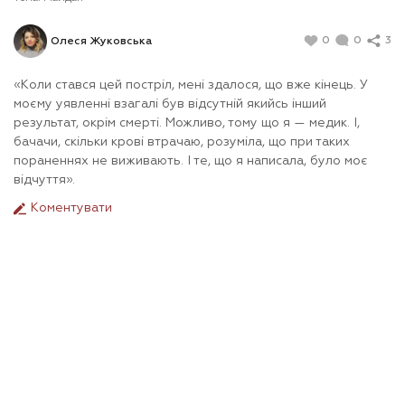
0
0
3
Олеся Жуковська
«Коли стався цей постріл, мені здалося, що вже кінець. У
моєму уявленні взагалі був відсутній якийсь інший
результат, окрім смерті. Можливо, тому що я — медик. І,
бачачи, скільки крові втрачаю, розуміла, що при таких
пораненнях не виживають. І те, що я написала, було моє
відчуття».
Коментувати