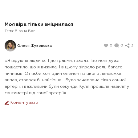
Моя віра тільки зміцнилася
Тема:
Віра та Бог
0
0
3
Олеся Жуковська
«Я віруюча людина. І до травми, і зараз. Бо мені дуже
пощастило, що я вижила. І в цьому зіграло роль багато
чинників. От якби хоч один елемент із цього ланцюжка
випав, сталося б найгірше… Була зачеплена гілка сонної
артерії, і важливими були секунди. Куля пройшла навиліт у
сантиметрі від самої артерії».
Коментувати