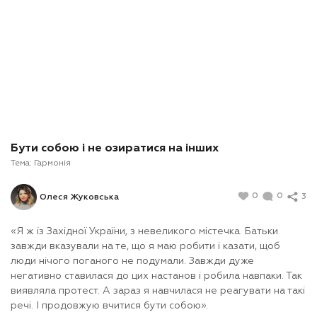
Бути собою і не озиратися на інших
Тема:
Гармонія
0
0
3
Олеся Жуковська
«Я ж із Західної України, з невеликого містечка. Батьки
завжди вказували на те, що я маю робити і казати, щоб
люди нічого поганого не подумали. Завжди дуже
негативно ставилася до цих настанов і робила навпаки. Так
виявляла протест. А зараз я навчилася не реагувати на такі
речі. І продовжую вчитися бути собою».