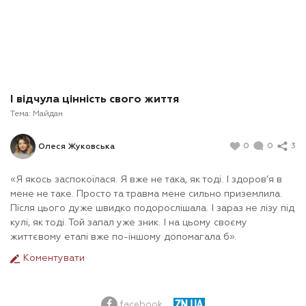
І відчула цінність свого життя
Тема:
Майдан
0
0
3
Олеся Жуковська
«Я якось заспокоїлася. Я вже не така, як тоді. І здоров’я в
мене не таке. Просто та травма мене сильно приземлила.
Після цього дуже швидко подорослішала. І зараз не лізу під
кулі, як тоді. Той запал уже зник. І на цьому своєму
життєвому етапі вже по-іншому допомагала б».
Коментувати
facebook