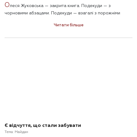
О
леся Жуковська — закрита книга. Подекуди — з
чорновими абзацами. Подекуди — взагалі з порожніми
сторінками — бо все життя ще попереду.
Читати більше
Є відчуття, що стали забувати
Тема:
Майдан