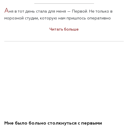
А
ня в тот день стала для меня — Первой. Не только в
морозной студии, которую нам пришлось оперативно
проветривать после покраски. Но и Первой почти
Читать больше
землячкой (она – из Луганска, я – из Макеевки), которая
заявила, что готова ехать домой восстанавливать родной
город. Как только появится такая возможность. До этого с
кем бы из земляков я не говорила, кого бы не читала,
позитивной реакции на реплики некоторых политиков о
том, что «они должны вернуться и сделать то, что
допустили» — не было ни одной.
Мне было больно столкнуться с первыми