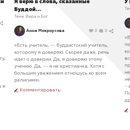
ии
Я верю в слова, сказанные
У
Те
Буддой...
Тема:
Вера и Бог
Анна Мокроусова
0
0
«В
по
«Есть учитель, -- буддистский учитель,
ко
которому я доверяю. Скорее даже, речь
ту,
вс
идет о доверии. Да, я доверяю этому
пр
учению. Да, -- я не христианка. Хотя с
не
большим уважением отношусь ко всем
не
религиям».
у я
- 
Комментировать
По
др