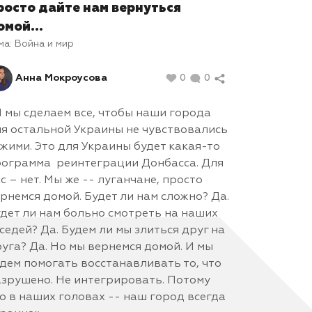
росто дайте нам вернуться
омой...
ма:
Война и мир
Анна Мокроусова
0
0
 мы сделаем все, чтобы наши города
я остальной Украины не чувствовались
жими. Это для Украины будет какая-то
ограмма реинтеграции Донбасса. Для
с – нет. Мы же -- луганчане, просто
рнемся домой. Будет ли нам сложно? Да.
дет ли нам больно смотреть на наших
седей? Да. Будем ли мы злиться друг на
уга? Да. Но мы вернемся домой. И мы
дем помогать восстанавливать то, что
зрушено. Не интегрировать. Потому
о в наших головах -- наш город всегда