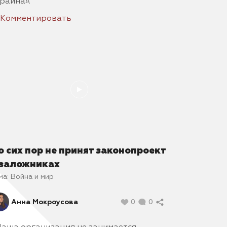
раина».
Комментировать
о сих пор не принят законопроект
 заложниках
ма:
Война и мир
Анна Мокроусова
0
0