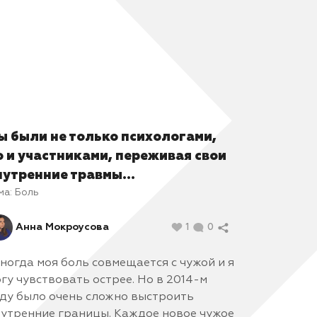
ы были не только психологами,
о и участниками, переживая свои
нутренние травмы...
ма:
Боль
Анна Мокроусова
1
0
ногда моя боль совмещается с чужой и я
гу чувствовать острее. Но в 2014-м
ду было очень сложно выстроить
утренние границы. Каждое новое чужое