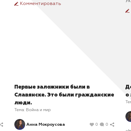
Ук
Комментировать
Первые заложники были в
Д
Славянске. Это были гражданские
о
Те
люди.
Тема:
Война и мир
Анна Мокроусова
0
0