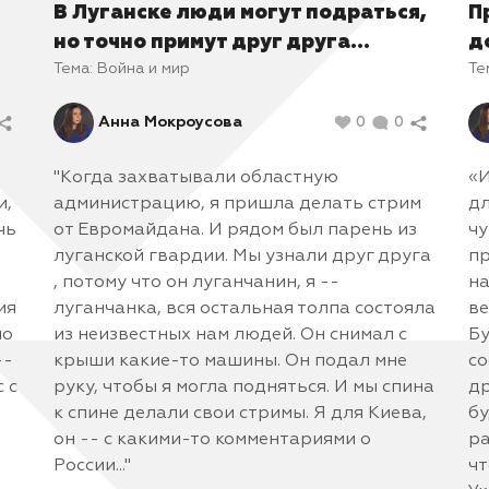
В Луганске люди могут подраться,
П
но точно примут друг друга...
д
Тема:
Война и мир
Те
Анна Мокроусова
0
0
"Когда захватывали областную
«И
и,
администрацию, я пришла делать стрим
дл
чь
от Евромайдана. И рядом был парень из
чу
луганской гвардии. Мы узнали друг друга
пр
, потому что он луганчанин, я --
на
ия
луганчанка, вся остальная толпа состояла
ве
ло
из неизвестных нам людей. Он снимал с
Бу
--
крыши какие-то машины. Он подал мне
со
 с
руку, чтобы я могла подняться. И мы спина
др
к спине делали свои стримы. Я для Киева,
бу
он -- с какими-то комментариями о
ра
России..."
чт