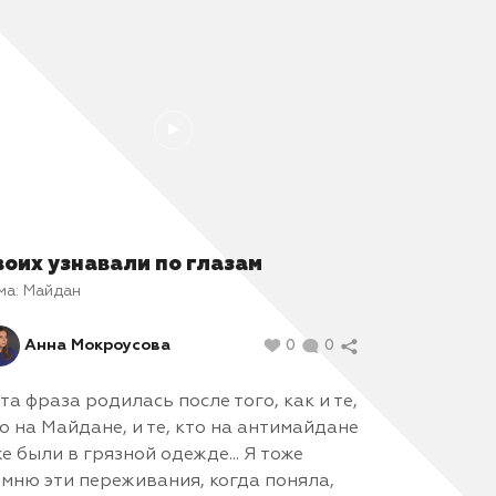
кого
что
воих узнавали по глазам
ма:
Майдан
Анна Мокроусова
0
0
та фраза родилась после того, как и те,
о на Майдане, и те, кто на антимайдане
е были в грязной одежде... Я тоже
мню эти переживания, когда поняла,