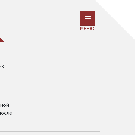
МЕНЮ
ик,
зной
после
 я –