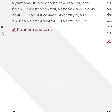
чт
чувствуешь все его переживания, его
св
боль ... Как говорится, человек вышел из
фа
глины ... Так и я сейчас чувствую, что
до
вышла из этой земли ... Я часть ее ... »
- 
ня
Комментировать
че
ом,