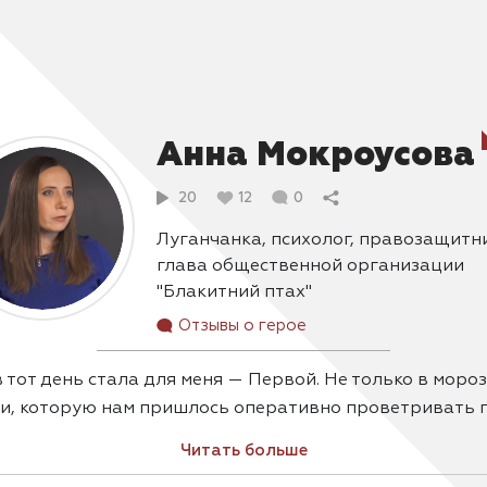
Анна Мокроусова
20
12
0
Луганчанка, психолог, правозащитн
глава общественной организации
"Блакитний птах"
Отзывы о герое
в тот день стала для меня — Первой. Не только в моро
ии, которую нам пришлось оперативно проветривать 
ски. Но и Первой почти землячкой (она – из Луганска,
Читать больше
кеевки), которая заявила, что готова ехать домой