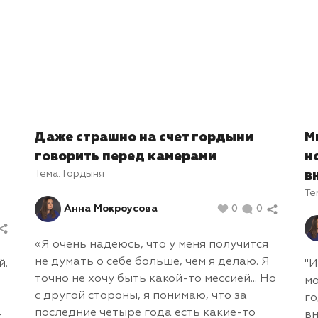
Даже страшно на счет гордыни
М
говорить перед камерами
н
Тема:
Гордыня
в
Те
Анна Мокроусова
0
0
«Я очень надеюсь, что у меня получится
не думать о себе больше, чем я делаю. Я
й.
"И
точно не хочу быть какой-то мессией... Но
мо
с другой стороны, я понимаю, что за
го
последние четыре года есть какие-то
-
вн