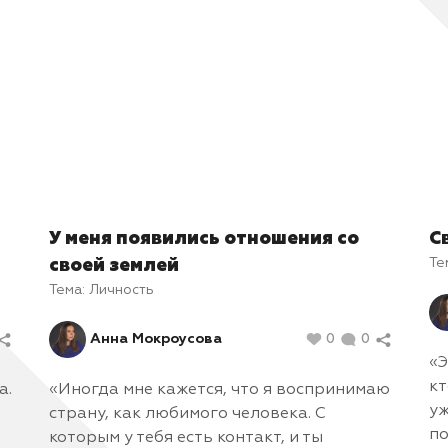
анавливать родной город. Как только появится такая
жность. До этого с кем бы из земляков я не говорила, 
 читала, позитивной реакции на реплики некоторых
иков о том, что «они должны вернуться и сделать то, 
тили» — не было ни одной.
У меня появились отношения со
С
Те
своей землей
Тема:
Личность
Анна Мокроусова
0
0
«Э
кт
а.
«Иногда мне кажется, что я воспринимаю
уж
страну, как любимого человека. С
по
которым у тебя есть контакт, и ты