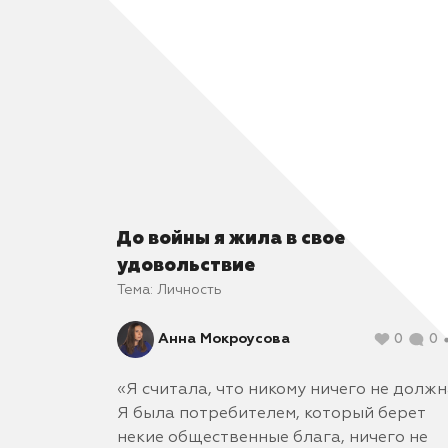
восст
возмо
бы не
полит
допус
До войны я жила в свое
удовольствие
Тема:
Личность
Анна Мокроусова
0
0
«Я считала, что никому ничего не должн
Я была потребителем, который берет
некие общественные блага, ничего не