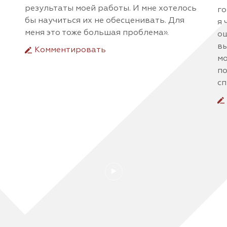
результаты моей работы. И мне хотелось
го
бы научиться их не обесценивать. Для
я 
меня это тоже большая проблема».
ощ
вы
Комментировать
мо
по
сп