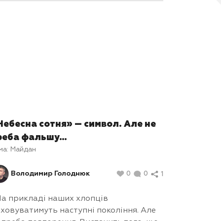
нні
Небесна сотня» — символ. Але не
реба фальшу…
ма:
Майдан
Володимир Голоднюк
0
0
1
а прикладі наших хлопців
ховуватимуть наступні покоління. Але