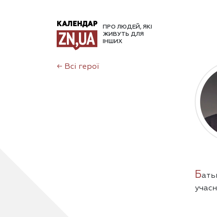
КАЛЕНДАР
ПРО ЛЮДЕЙ, ЯКІ
ЖИВУТЬ ДЛЯ
ІНШИХ
←
Всі герої
Б
ать
учасн
людин
знахо