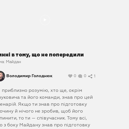
инні в тому, що не попередили
ма:
Майдан
Володимир Голоднюк
0
0
1
 приблизно розумію, хто ще, окрім
уковича та його команди, знав про цей
енарій. Якщо ти знав про підготовку
очину й нічого не зробив, щоб його
пинити, то ти — співучасник. Тому всі,
о з боку Майдану знав про підготовку