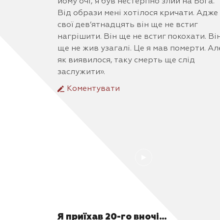
йому очі, я був нестерпно злий на Бога.
Від образи мені хотілося кричати. Адже
свої дев’ятнадцять він ще не встиг
нагрішити. Він ще не встиг покохати. Ві
ще не жив узагалі. Це я мав померти. Ал
як виявилося, таку смерть ще слід
заслужити».
Коментувати
Я приїхав 20-го вночі…