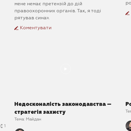
ро
мене немає претензій до дій
правоохоронних органів. Так, я тоді
рятував сина».
Коментувати
Недосконалість законодавства —
Р
Те
стратегія захисту
Тема:
Майдан
1