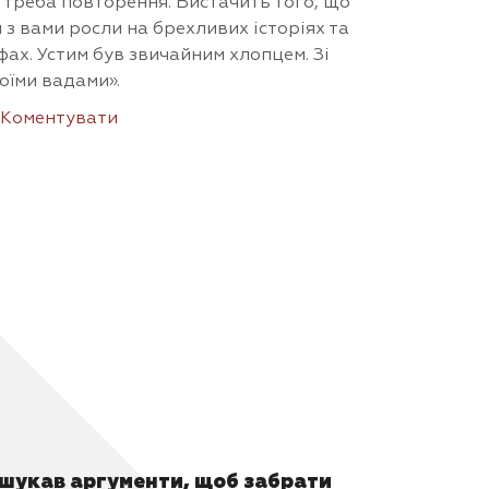
 треба повторення. Вистачить того, що
 з вами росли на брехливих історіях та
фах. Устим був звичайним хлопцем. Зі
оїми вадами».
Коментувати
 шукав аргументи, щоб забрати