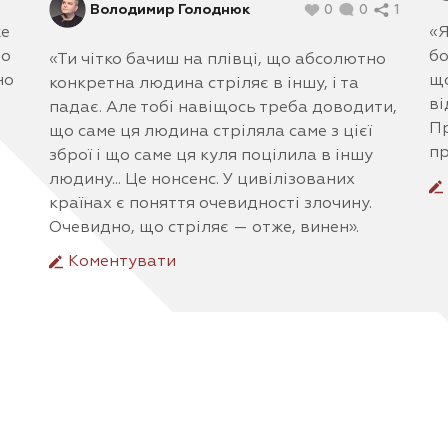
Володимир Голоднюк
0
0
1
же
«Я
до
бо
«Ти чітко бачиш на плівці, що абсолютно
но
що
конкретна людина стріляє в іншу, і та
ві
падає. Але тобі навіщось треба доводити,
Пр
що саме ця людина стріляла саме з цієї
пр
зброї і що саме ця куля поцілила в іншу
людину... Це нонсенс. У цивілізованих
країнах є поняття очевидності злочину.
Очевидно, що стріляє — отже, винен».
Коментувати