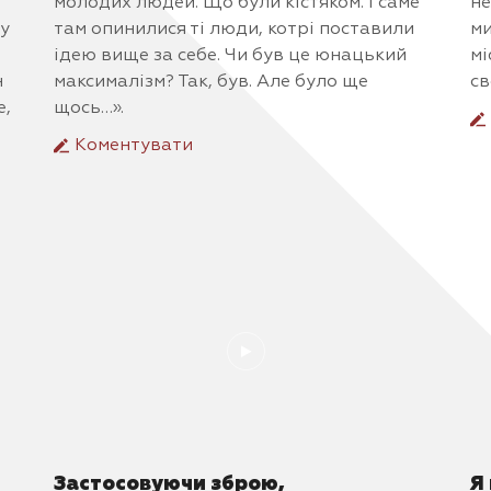
молодих людей. Що були кістяком. І саме
не
 у
там опинилися ті люди, котрі поставили
ми
ідею вище за себе. Чи був це юнацький
мі
н
максималізм? Так, був. Але було ще
св
е,
щось…».
Коментувати
Застосовуючи зброю,
Я