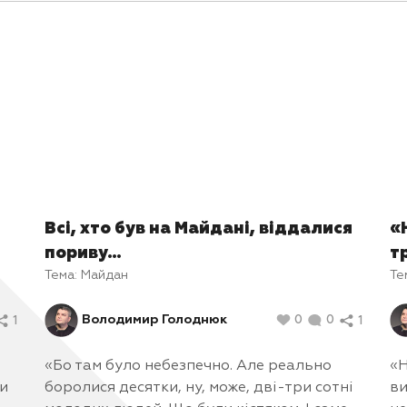
рто ділиться всім, що йому довелося пережити за оста
 років. Складається враження, що цей чоловік зумів
тися з болем, знайти сенс життя і жити далі.
Всі, хто був на Майдані, віддалися
«
пориву…
т
Тема:
Майдан
Те
Володимир Голоднюк
0
0
1
1
«Бо там було небезпечно. Але реально
«Н
ти
боролися десятки, ну, може, дві-три сотні
ви