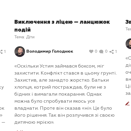
Виключення з ліцею — ланцюжок
З
Те
подій
Тема:
Діти
Володимир Голоднюк
0
0
1
1
«О
ді
«Оскільки Устим займався боксом, міг
оч
захистити. Конфлікт стався в цьому грунті.
вн
Захистив, але занадто жорстко. Батьки
Ці
ку
хлопця, котрий постраждав, були не з
за
бідних і вимагали покарання. Однак
можна було спробувати якось усе
юк
владнати. Проте він сказав «ні». Це було
»
його рішення. Так він розлучився зі своєю
, —
дитячою мрією».