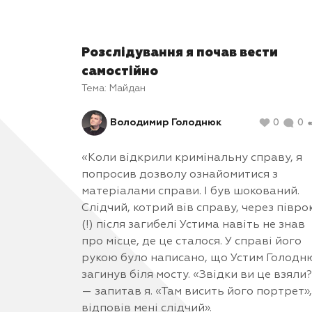
Розслідування я почав вести
самостійно
Тема:
Майдан
Володимир Голоднюк
0
0
«Коли відкрили кримінальну справу, я
попросив дозволу ознайомитися з
матеріалами справи. І був шокований.
Слідчий, котрий вів справу, через півро
(!) після загибелі Устима навіть не знав
про місце, де це сталося. У справі його
рукою було написано, що Устим Голодн
загинув біля мосту. «Звідки ви це взяли?
— запитав я. «Там висить його портрет»
відповів мені слідчий».