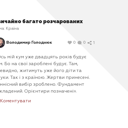
вичайно багато розчарованих
ма:
Країна
Володимир Голоднюк
0
0
1
сь мій кум уже двадцять років будує
м. Бо на свої зароблені будує. Там,
евидно, житимуть уже його діти та
уки. Так і з країною. Жертви принесені.
ннісний вибір зроблено. Фундамент
кладений. Орієнтири позначені».
Коментувати