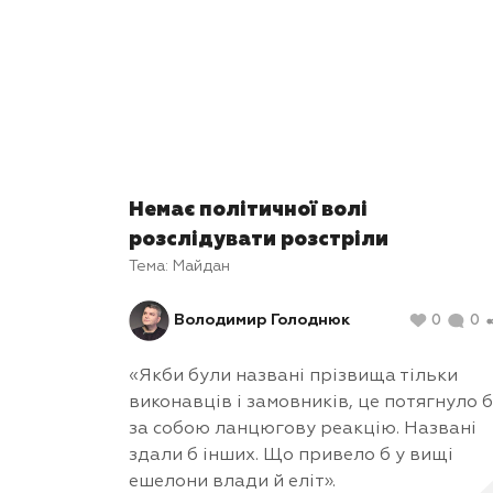
Немає політичної волі
розслідувати розстріли
Тема:
Майдан
Володимир Голоднюк
0
0
«Якби були названі прізвища тільки
виконавців і замовників, це потягнуло б
за собою ланцюгову реакцію. Названі
здали б інших. Що привело б у вищі
ешелони влади й еліт».