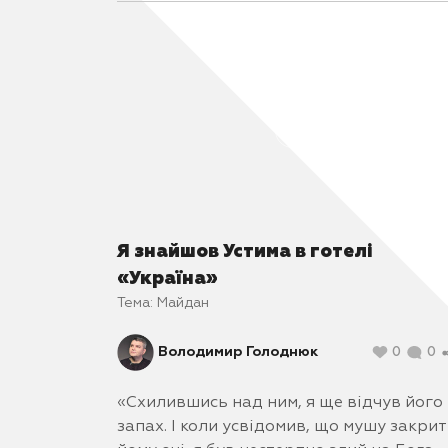
відве
п’ять
упора
Я знайшов Устима в готелі
«Україна»
Тема:
Майдан
Володимир Голоднюк
0
0
«Схилившись над ним, я ще відчув його
запах. І коли усвідомив, що мушу закри