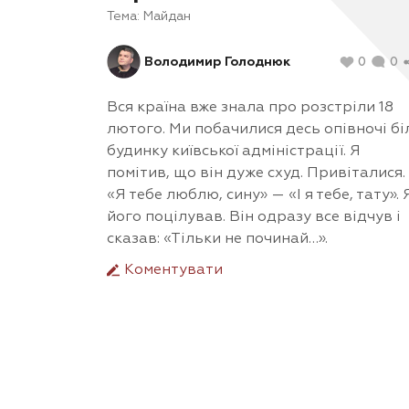
Тема:
Майдан
Володимир Голоднюк
0
0
Вся країна вже знала про розстріли 18
лютого. Ми побачилися десь опівночі бі
будинку київської адміністрації. Я
помітив, що він дуже схуд. Привіталися.
«Я тебе люблю, сину» — «І я тебе, тату». 
його поцілував. Він одразу все відчув і
сказав: «Тільки не починай…».
Коментувати