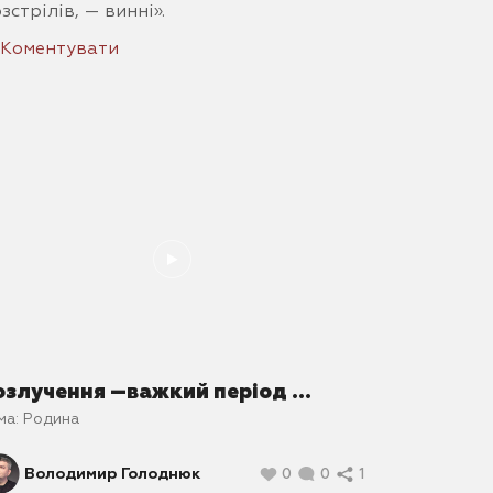
зстрілів, — винні».
Коментувати
озлучення —важкий період ...
ма:
Родина
Володимир Голоднюк
0
0
1