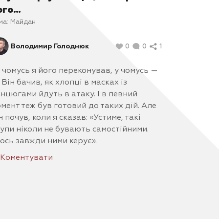
ого…
ма:
Майдан
Володимир Голоднюк
0
0
1
 чомусь я його переконував, у чомусь —
. Він бачив, як хлопці в масках із
нцюгами йдуть в атаку. І в певний
мент теж був готовий до таких дій. Але
н почув, коли я сказав: «Устиме, такі
упи ніколи не бувають самостійними.
ось завжди ними керує».
Коментувати