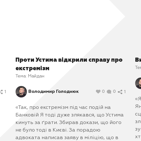
Проти Устима відкрили справу про
В
Те
екстремізм
Тема:
Майдан
Володимир Голоднюк
0
0
1
1
«Я
Ян
«Так, про екстремізм під час подій на
сц
Банковій Я тоді дуже злякався, що Устима
зл
кинуть за ґрати. Збирав докази, що його
зу
не було тоді в Києві. За порадою
хт
адвоката написав заяву в міліцію, що в