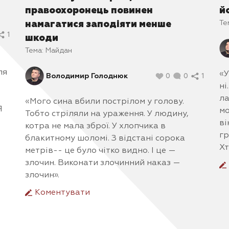
правоохоронець повинен
й
Те
намагатися заподіяти менше
1
шкоди
Тема:
Майдан
ля
«У
Володимир Голоднюк
0
0
1
ні
ла
«Мого сина вбили пострілом у голову.
Я
мо
Тобто стріляли на ураження. У людину,
ві
котра не мала зброї. У хлопчика в
гр
блакитному шоломі. З відстані сорока
Хт
метрів-- це було чітко видно. І це —
злочин. Виконати злочинний наказ —
злочин».
Коментувати