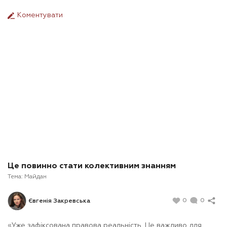
Коментувати
Це повинно стати колективним знанням
Тема:
Майдан
0
0
Євгенія Закревська
«Уже зафіксована правова реальність. Це важливо для