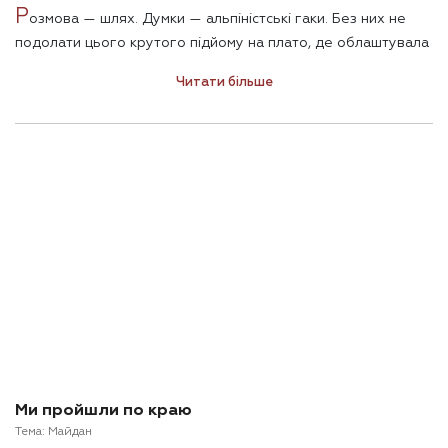
Р
озмова — шлях. Думки — альпіністські гаки. Без них не
подолати цього крутого підйому на плато, де облаштувала
свою стоянку адвокат «Небесної Сотні». Євгенія
Читати більше
Закревська, спринтер за натурою, тепер грає в довгу. Як
охоронець інституціональної пам’яті. Суспільної і юридичної.
На її висоті вже зрозумілі причини, очевидні наслідки й
позначено перспективу. Але до цієї точки треба дійти.
Пропустивши через себе все те, що сталося з нами за
останні п’ять років. Не відкидаючи болю. Свого й чужого.
Не відвертаючись від незрозумілого. Не виключаючи
правди того, хто йде поруч. Не забуваючи про дрібниці. Не
розчаровуючись і не зачаровуючись. І ще багато чого не
роблячи зопалу на шляху до цієї обов’язкової для нашого
суспільства вершини.
Тут, на плато Закревської, поки що не людно. Але вже й не
самотньо. Маршрут прокладено. Кілки забито. Можна
рухатися кожному. Хто відчуває в цьому русі потребу.
Ми пройшли по краю
Тема:
Майдан