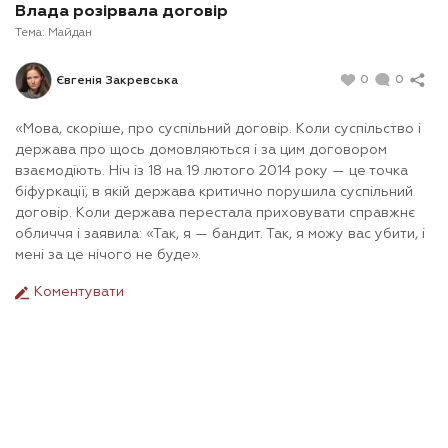
Влада розірвала договір
Тема:
Майдан
0
0
Євгенія Закревська
«Мова, скоріше, про суспільний договір. Коли суспільство і
держава про щось домовляються і за цим договором
взаємодіють. Ніч із 18 на 19 лютого 2014 року — це точка
біфуркації, в якій держава критично порушила суспільний
договір. Коли держава перестала приховувати справжнє
обличчя і заявила: «Так, я — бандит. Так, я можу вас убити, і
мені за це нічого не буде».
Коментувати