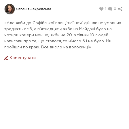
1
0
Євгенія Закревська
«Але якби до Софійської площі тієї ночі дійшли не умовних
тридцять осіб, а п’ятнадцять; якби на Майдані було на
чотири камери менше; якби не 20, а тільки 10 людей
написали про те, що сталося, то нічого б і не було. Ми
пройшли по краю. Все висіло на волосинці».
Коментувати