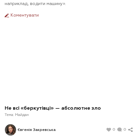
наприклад, водити машину
».
Коментувати
Не всі «беркутівці» — абсолютне зло
Тема:
Майдан
0
0
Євгенія Закревська