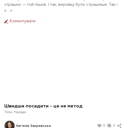
страшно — той пішов. І так, верхівці було страшніше. Так і
є….».
Коментувати
Швидше посадити - це не метод
Тема:
Майдан
0
0
Євгенія Закревська