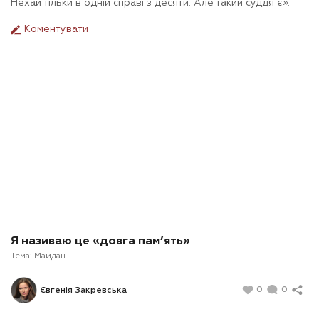
Нехай тільки в одній справі з десяти. Але такий суддя є».
Коментувати
Я називаю це «довга пам’ять»
Тема:
Майдан
0
0
Євгенія Закревська