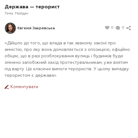
Держава — терорист
Тема:
Майдан
0
0
Євгенія Закревська
«Дійшло до того, що влада в так званому законі про
амністію, про яку вона домовляється з опозицією, офіційно
обіцяє, що в разі розблокування вулиць і будинків буде
змінено запобіжний захід протестувальникам, уже взятим
під варту. Це класичні вимоги терористів. У цьому випадку
терористом є держава».
Коментувати