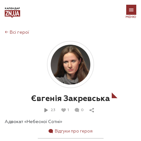
КАЛЕНДАР
МЕНЮ
←
Всі герої
Євгенія Закревська
23
1
0
Адвокат «Небесної Сотні»
Відгуки про героя