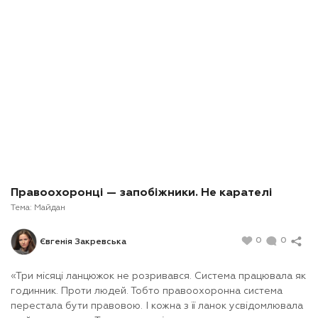
Правоохоронці — запобіжники. Не карателі
Тема:
Майдан
0
0
Євгенія Закревська
«Три місяці ланцюжок не розривався. Система працювала як
годинник. Проти людей. Тобто правоохоронна система
перестала бути правовою. І кожна з її ланок усвідомлювала