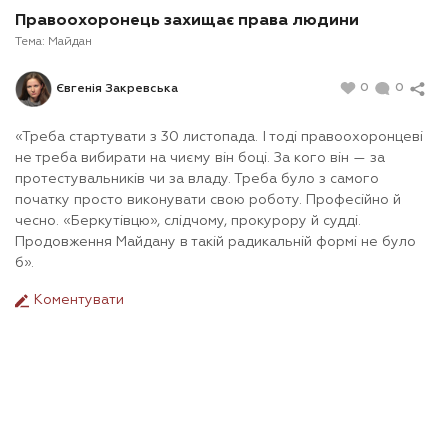
Правоохоронець захищає права людини
Тема:
Майдан
0
0
Євгенія Закревська
«Треба стартувати з 30 листопада. І тоді правоохоронцеві
не треба вибирати на чиєму він боці. За кого він — за
протестувальників чи за владу. Треба було з самого
початку просто виконувати свою роботу. Професійно й
чесно. «Беркутівцю», слідчому, прокурору й судді.
Продовження Майдану в такій радикальній формі не було
б».
Коментувати