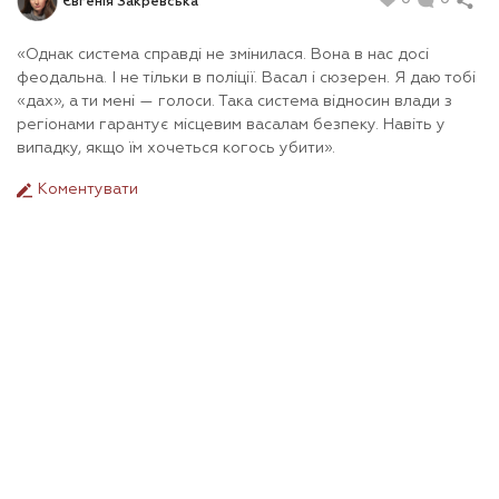
0
0
Євгенія Закревська
«Однак система справді не змінилася. Вона в нас досі
феодальна. І не тільки в поліції. Васал і сюзерен. Я даю тобі
«дах», а ти мені — голоси. Така система відносин влади з
регіонами гарантує місцевим васалам безпеку. Навіть у
випадку, якщо їм хочеться когось убити».
Коментувати