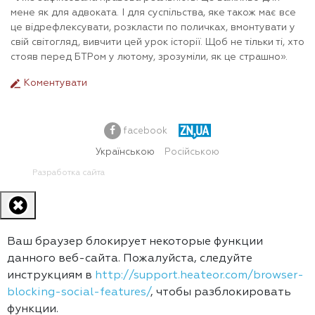
мене як для адвоката. І для суспільства, яке також має все
це відрефлексувати, розкласти по поличках, вмонтувати у
свій світогляд, вивчити цей урок історії. Щоб не тільки ті, хто
стояв перед БТРом у лютому, зрозуміли, як це страшно».
Коментувати
facebook
Українською
Російською
Разработка сайта
Ваш браузер блокирует некоторые функции
данного веб-сайта. Пожалуйста, следуйте
инструкциям в
http://support.heateor.com/browser-
blocking-social-features/
, чтобы разблокировать
функции.