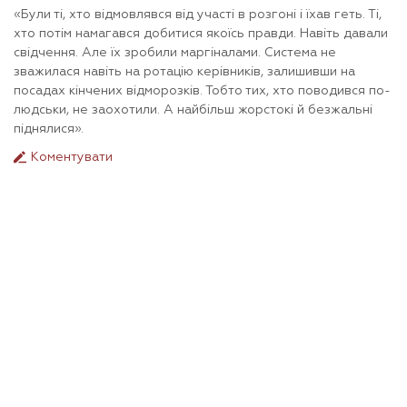
«Були ті, хто відмовлявся від участі в розгоні і їхав геть. Ті,
хто потім намагався добитися якоїсь правди. Навіть давали
свідчення. Але їх зробили маргіналами. Система не
зважилася навіть на ротацію керівників, залишивши на
посадах кінчених відморозків. Тобто тих, хто поводився по-
людськи, не заохотили. А найбільш жорстокі й безжальні
піднялися».
Коментувати