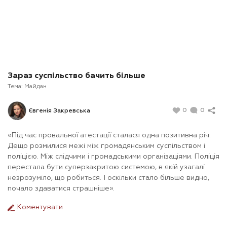
Зараз суспільство бачить більше
Тема:
Майдан
0
0
Євгенія Закревська
«Під час провальної атестації сталася одна позитивна річ.
Дещо розмилися межі між громадянським суспільством і
поліцією. Між слідчими і громадськими організаціями. Поліція
перестала бути суперзакритою системою, в якій узагалі
незрозуміло, що робиться. І оскільки стало більше видно,
почало здаватися страшніше».
Коментувати