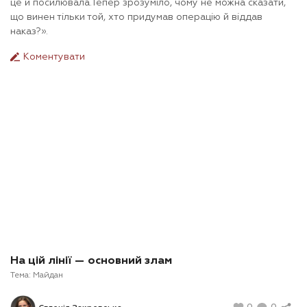
це й посилювала.Тепер зрозуміло, чому не можна сказати,
що винен тільки той, хто придумав операцію й віддав
наказ?».
Коментувати
На цій лінії — основний злам
Тема:
Майдан