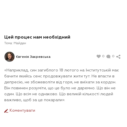
Цей процес нам необхідний
Тема:
Майдан
0
0
Євгенія Закревська
«Наприклад, син загиблого 18 лютого на Інститутській має
бачити якийсь сенс продовжувати жити тут. Не впасти в
депресію, не збожеволіти від горя, не виїхати за кордон.
Він повинен розуміти, що це було не даремно. Що він не
один. Що всім не однаково. Що великій кількості людей
важливо, щоб за це покарали».
Коментувати