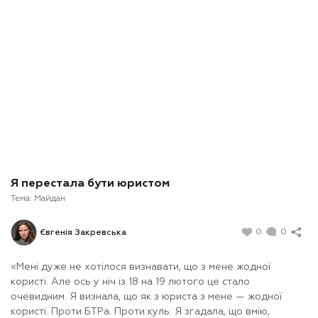
Я перестала бути юристом
Тема:
Майдан
0
0
Євгенія Закревська
«
Мені дуже не хотілося визнавати, що з мене жодної
користі. Але ось у ніч із 18 на 19 лютого це стало
очевидним. Я визнала, що як з юриста з мене — жодної
користі. Проти БТРа. Проти куль. Я згадала, що вмію,