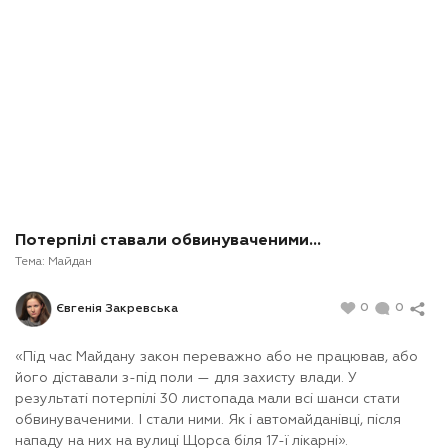
Потерпілі ставали обвинуваченими...
Тема:
Майдан
0
0
Євгенія Закревська
«Під час Майдану закон переважно або не працював, або
його діставали з-під поли — для захисту влади. У
результаті потерпілі 30 листопада мали всі шанси стати
обвинуваченими. І стали ними. Як і автомайданівці, після
нападу на них на вулиці Щорса біля 17-ї лікарні».