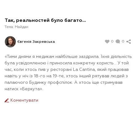
Так, реальностей було багато...
Тема:
Майдан
0
0
Євгенія Закревська
«
Тими днями я медикам найбільше заздрила. Їхня діяльність
була усвідомленою і приносила конкретну користь… У той
час, коли хтось пив у ресторані La Cantina, який працював
навіть у ніч із 18-го на 19-те, хтось інший рятував людей з
палаючого Будинку профспілок. А хтось іще стримував
натиск «Беркута».
Коментувати