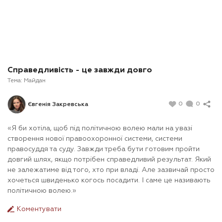
Справедливість - це завжди довго
Тема:
Майдан
0
0
Євгенія Закревська
«Я би хотіла, щоб під політичною волею мали на увазі
створення нової правоохоронної системи, системи
правосуддя та суду. Завжди треба бути готовим пройти
довгий шлях, якщо потрібен справедливий результат. Який
не залежатиме від того, хто при владі. Але зазвичай просто
хочеться швиденько когось посадити. І саме це називають
політичною волею.»
Коментувати