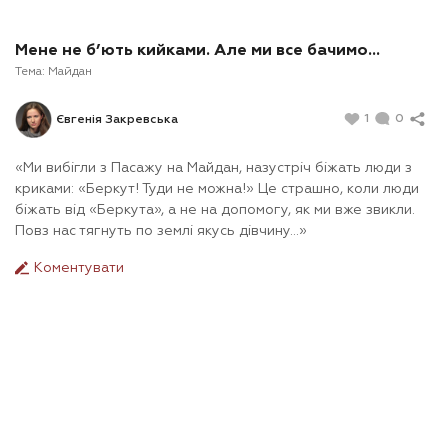
Мене не б’ють кийками. Але ми все бачимо…
Тема:
Майдан
1
0
Євгенія Закревська
«Ми вибігли з Пасажу на Майдан, назустріч біжать люди з
криками: «Беркут! Туди не можна!» Це страшно, коли люди
біжать від «Беркута», а не на допомогу, як ми вже звикли.
Повз нас тягнуть по землі якусь дівчину…»
Коментувати