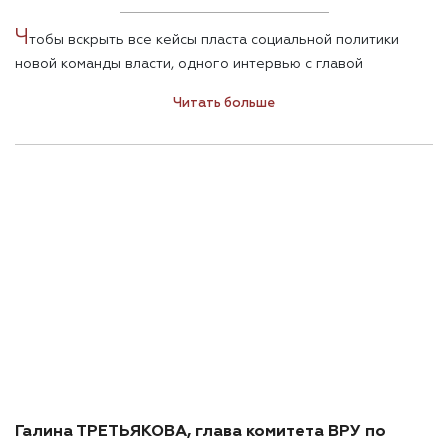
Ч
тобы вскрыть все кейсы пласта социальной политики
новой команды власти, одного интервью с главой
профильного парламентского комитета Галиной
Читать больше
Третьяковой мало. Однако чтобы расставить флажки в
ключевых зонах, где сегодня происходят основные
столкновения сторонников разных социальных философий,
— вполне достаточно.
Галина ТРЕТЬЯКОВА, глава комитета ВРУ по