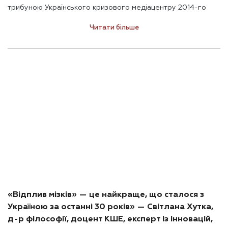
трибуною Українського кризового медіацентру 2014-го
року, презентуючи дослідження КМІС і «Дзеркала тижня.
Читати більше
Україна» по Донбасу. Як з’ясувалося, тоді молодий соціолог,
а за сумісництвом доктор філософії та доцент Могилянки,
тільки готувалася до свого головного професійного ривка.
«Відплив мізків» — це найкраще, що сталося з
Україною за останні 30 років» — Світлана Хутка,
д-р філософії, доцент КШЕ, експерт із інновацій,