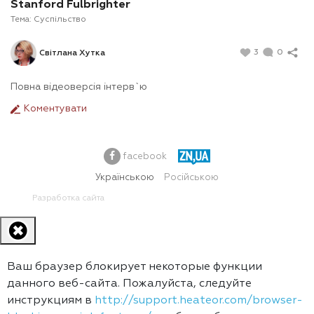
Stanford Fulbrighter
Тема:
Суспільство
3
0
Світлана Хутка
Повна відеоверсія інтерв`ю
Коментувати
facebook
Українською
Російською
Разработка сайта
Ваш браузер блокирует некоторые функции
данного веб-сайта. Пожалуйста, следуйте
инструкциям в
http://support.heateor.com/browser-