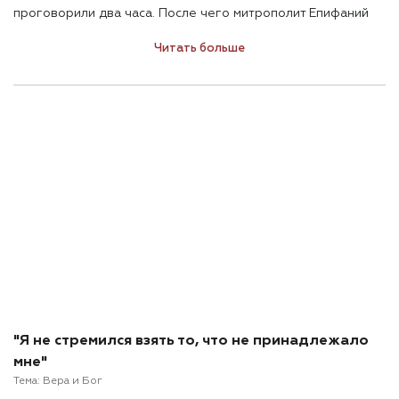
проговорили два часа. После чего митрополит Епифаний
попрощался и сдержанно поблагодарил за «допрос». Руку,
Читать больше
однако, «следователю» подал. Достаточно неловкая
ситуация. Тем более когда тебе кажется, что все равно ты
где-то не дожала, и можно было раскрыть собеседника
масштабнее.
"Я не стремился взять то, что не принадлежало
мне"
Тема:
Вера и Бог