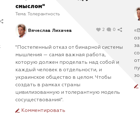
смыслом"
Тема:
Толерантность
2
0
«В
Вячеслав Лихачев
оз
за
к
"Постепенный отказ от бинарной системы
со
мышления — самая важная работа,
от
которую должен проделать над собой и
пу
каждый человек в отдельности, и
зо
украинское общество в целом. Чтобы
создать в рамках страны
цивилизованную и толерантную модель
сосуществования".
Комментировать