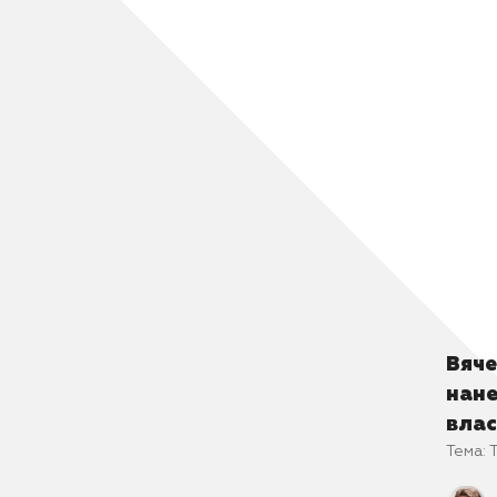
да и 
больн
Вяче
нане
влас
Тема: