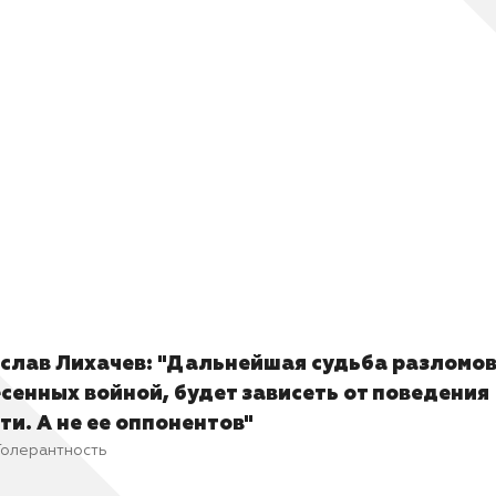
ты сам, похоже, разодран на части, но тебе почему-то н
о. Совсем.
слав Лихачев: "Дальнейшая судьба разломов
сенных войной, будет зависеть от поведения
ти. А не ее оппонентов"
Толерантность