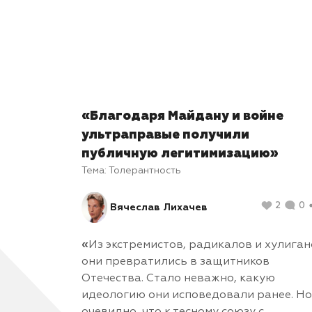
«Благодаря Майдану и войне
ультраправые получили
публичную легитимизацию»
Тема:
Толерантность
2
0
Вячеслав Лихачев
«
Из экстремистов, радикалов и хулига
они превратились в защитников
Отечества. Стало неважно, какую
идеологию они исповедовали ранее. Но
очевидно, что к тесному союзу с