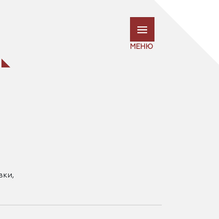
МЕНЮ
вки,
ат
тв,