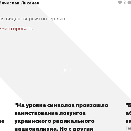
2
Вячеслав Лихачев
ая видео-версия интервью
мментировать
"На уровне символов произошло
"
заимствование лозунгов
а
не
украинского радикального
з
Те
национализма. Но с другим