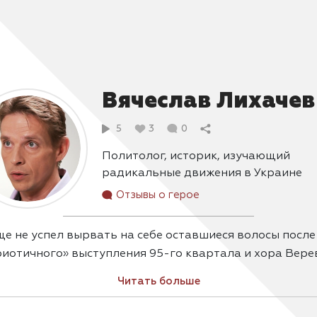
Вячеслав Лихачев
5
3
0
Политолог, историк, изучающий
радикальные движения в Украине
Отзывы о герое
ще не успел вырвать на себе оставшиеся волосы после
иотичного» выступления 95-го квартала и хора Вере
ебе тут же в спину нанесли удар две прекрасные дамы,
Читать больше
уждающие в прямом эфире об опасных свойствах гран
президента». Странно. Ты уже видишь вокруг горы жер