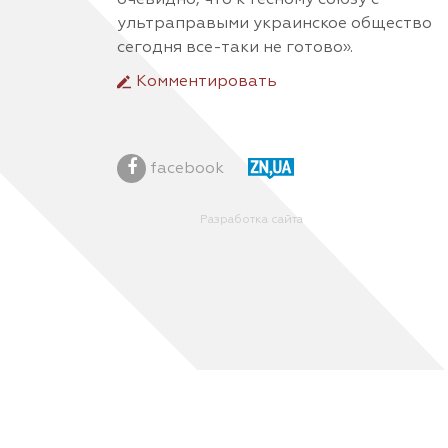
ультраправыми украинское общество
сегодня все-таки не готово».
Комментировать
facebook
Разработка сайта
Ваш браузер блокирует некоторые функции данного 
features/
, чтобы разблокировать функции.