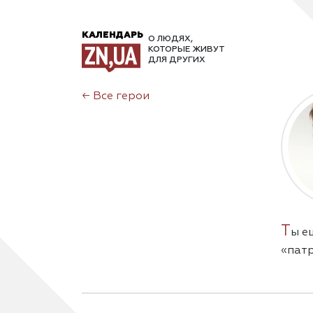
КАЛЕНДАРЬ
О ЛЮДЯХ,
КОТОРЫЕ ЖИВУТ
ДЛЯ ДРУГИХ
←
Все герои
Т
ы е
«патр
как т
расс
«для 