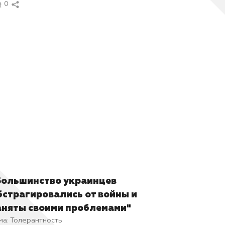
0
Большинство украинцев
бстрагировались от войны и
аняты своими проблемами"
ма:
Толерантность