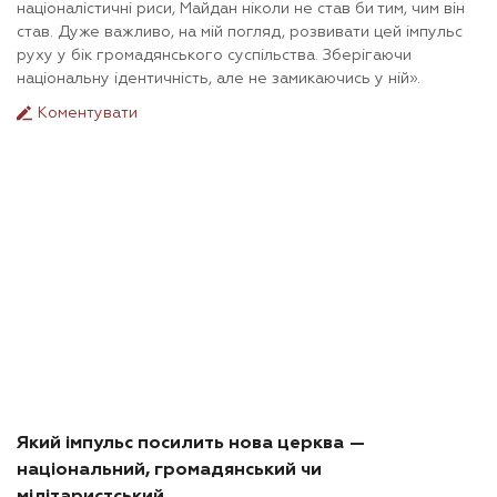
націоналістичні риси, Майдан ніколи не став би тим, чим він
став. Дуже важливо, на мій погляд, розвивати цей імпульс
руху у бік громадянського суспільства. Зберігаючи
національну ідентичність, але не замикаючись у ній».
Коментувати
Який імпульс посилить нова церква —
національний, громадянський чи
мілітаристський…