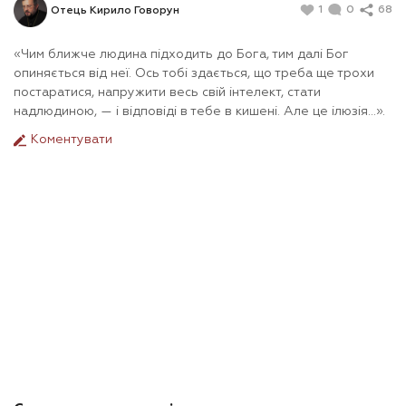
1
0
68
Отець Кирило Говорун
«Чим ближче людина підходить до Бога, тим далі Бог
опиняється від неї. Ось тобі здається, що треба ще трохи
постаратися, напружити весь свій інтелект, стати
надлюдиною, — і відповіді в тебе в кишені. Але це ілюзія…».
Коментувати