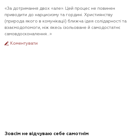
«За дотримання двох «але». Цей процес не повинен
приводити до нарцисизму та гордині. Християнству
(природа якого в комунікації) ближча ідея солідарності та
взаємодопомоги, ніж якесь ізольоване й самодостатнє
самовдосконалення…»
Коментувати
Зовсім не відчуваю себе самотнім