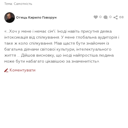
Тема:
Самотність
0
0
68
Отець Кирило Говорун
«…Хоч у мене і немає сім'ї. Іноді навіть присутня деяка
інтоксикація від спілкування. У мене глобальна аудиторія і
таке ж коло спілкування. Мав щастя бути знайомим із
багатьма діячами світової культури, інтелектуального
життя ... Дійшов висновку, що іноді найпростіша людина
може бути набагато цікавішою за знаменитість».
Коментувати