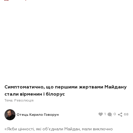
Симптоматично, що першими жертвами Майдану
стали вірменин і білорус
Тема:
Революція
1
0
68
Отець Кирило Говорун
«Якби цінності, які об’єднали Майдан, мали виключно