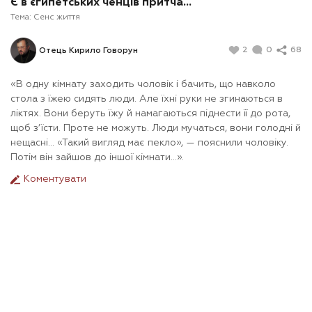
Є в єгипетських ченців притча…
Тема:
Сенс життя
2
0
68
Отець Кирило Говорун
«В одну кімнату заходить чоловік і бачить, що навколо
стола з їжею сидять люди. Але їхні руки не згинаються в
ліктях. Вони беруть їжу й намагаються піднести її до рота,
щоб з’їсти. Проте не можуть. Люди мучаться, вони голодні й
нещасні... «Такий вигляд має пекло», — пояснили чоловіку.
Потім він зайшов до іншої кімнати…».
Коментувати