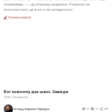
зловживаю, — і до в’язниці недалеко. Реальної чи
психологічної, це в кого як складеться».
Коментувати
Бог кожному дає шанс. Завжди
Тема:
Прощення
0
0
68
Отець Кирило Говорун