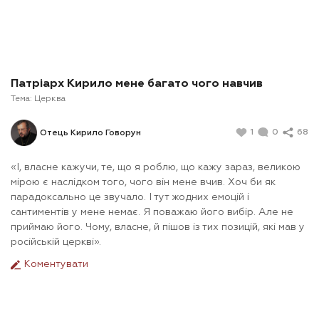
Патріарх Кирило мене багато чого навчив
Тема:
Церква
1
0
68
Отець Кирило Говорун
«І, власне кажучи, те, що я роблю, що кажу зараз, великою
мірою є наслідком того, чого він мене вчив. Хоч би як
парадоксально це звучало. І тут жодних емоцій і
сантиментів у мене немає. Я поважаю його вибір. Але не
приймаю його. Чому, власне, й пішов із тих позицій, які мав у
російській церкві».
Коментувати