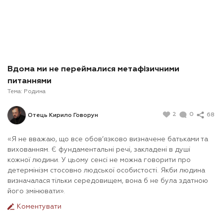
Вдома ми не переймалися метафізичними
питаннями
Тема:
Родина
2
0
68
Отець Кирило Говорун
«Я не вважаю, що все обов’язково визначене батьками та
вихованням. Є фундаментальні речі, закладені в душі
кожної людини. У цьому сенсі не можна говорити про
детермінізм стосовно людської особистості. Якби людина
визначалася тільки середовищем, вона б не була здатною
його змінювати».
Коментувати