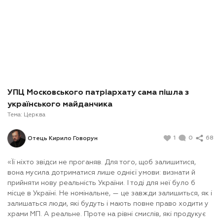
УПЦ Московського патріархату сама пішла з
українського майданчика
Тема:
Церква
1
0
68
Отець Кирило Говорун
«Її ніхто звідси не проганяв. Для того, щоб залишитися,
вона мусила дотриматися лише однієї умови: визнати й
прийняти нову реальність України. І тоді для неї було б
місце в Україні. Не номінальне, — це завжди залишиться, як і
залишаться люди, які будуть і мають повне право ходити у
храми МП. А реальне. Проте на рівні смислів, які продукує