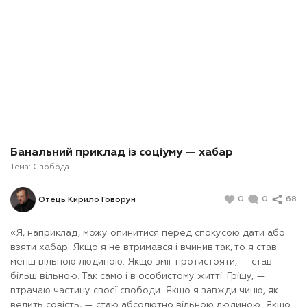
Банальний приклад із соціуму — хабар
Тема:
Свобода
0
0
68
Отець Кирило Говорун
«Я, наприклад, можу опинитися перед спокусою дати або
взяти хабар. Якщо я не втримався і вчинив так, то я став
менш вільною людиною. Якщо зміг протистояти, — став
більш вільною. Так само і в особистому житті. Грішу, —
втрачаю частину своєї свободи. Якщо я завжди чиню, як
велить совість, — стаю абсолютно вільною людиною. Якщо