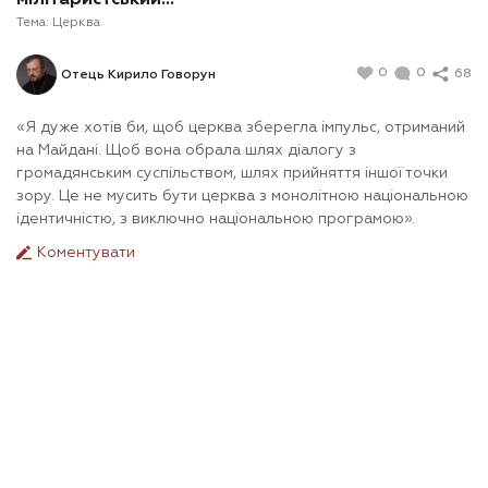
Тема:
Церква
0
0
68
Отець Кирило Говорун
«Я дуже хотів би, щоб церква зберегла імпульс, отриманий
на Майдані. Щоб вона обрала шлях діалогу з
громадянським суспільством, шлях прийняття іншої точки
зору. Це не мусить бути церква з монолітною національною
ідентичністю, з виключно національною програмою».
Коментувати