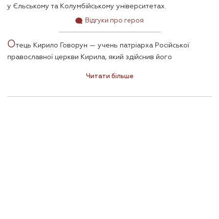
у Єльському та Колумбійському університетах.
Відгуки про героя
О
тець Кирило Говорун — учень патріарха Російської
православної церкви Кирила, який здійснив його
рукопокладення у священики. Він же — людина, котра була
Читати більше
праворуч від Вселенського патріарха Варфоломія під час
усього перемовного процесу, пов’язаного з отриманням
Православною церквою України Томосу про автокефалію.
Парадокс? Ні – позиція.