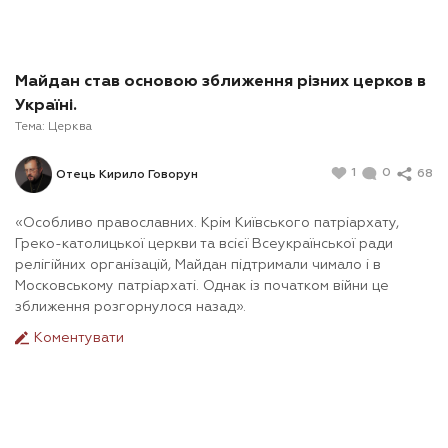
Майдан став основою зближення різних церков в
Україні.
Тема:
Церква
1
0
68
Отець Кирило Говорун
«Особливо православних. Крім Київського патріархату,
Греко-католицької церкви та всієї Всеукраїнської ради
релігійних організацій, Майдан підтримали чимало і в
Московському патріархаті. Однак із початком війни це
зближення розгорнулося назад».
Коментувати