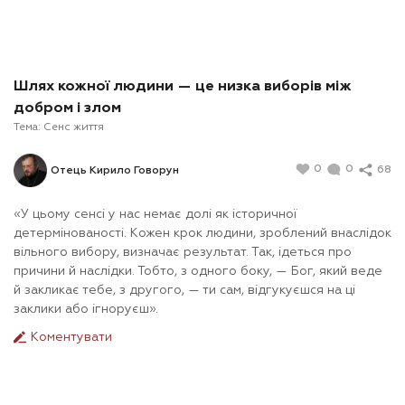
Шлях кожної людини — це низка виборів між
добром і злом
Тема:
Сенс життя
0
0
68
Отець Кирило Говорун
«У цьому сенсі у нас немає долі як історичної
детермінованості. Кожен крок людини, зроблений внаслідок
вільного вибору, визначає результат. Так, ідеться про
причини й наслідки. Тобто, з одного боку, — Бог, який веде
й закликає тебе, з другого, — ти сам, відгукуєшся на ці
заклики або ігноруєш».
Коментувати