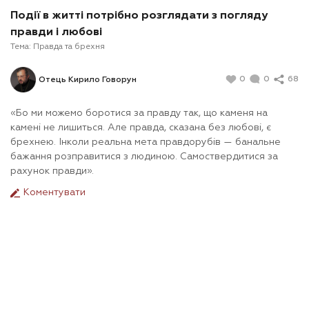
Події в житті потрібно розглядати з погляду
правди і любові
Тема:
Правда та брехня
0
0
68
Отець Кирило Говорун
«Бо ми можемо боротися за правду так, що каменя на
камені не лишиться. Але правда, сказана без любові, є
брехнею. Інколи реальна мета правдорубів — банальне
бажання розправитися з людиною. Самоствердитися за
рахунок правди».
Коментувати