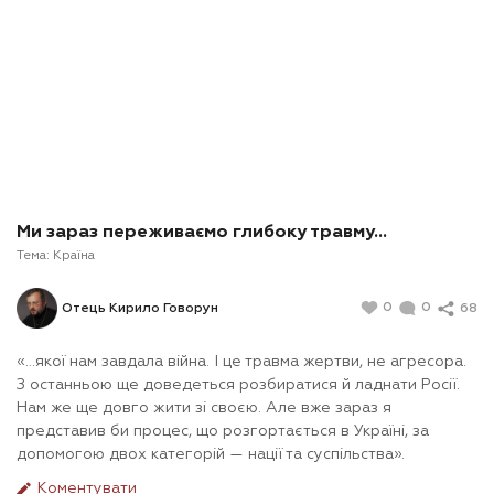
Ми зараз переживаємо глибоку травму…
Тема:
Країна
0
0
68
Отець Кирило Говорун
«…якої нам завдала війна. І це травма жертви, не агресора.
З останньою ще доведеться розбиратися й ладнати Росії.
Нам же ще довго жити зі своєю. Але вже зараз я
представив би процес, що розгортається в Україні, за
допомогою двох категорій — нації та суспільства».
Коментувати