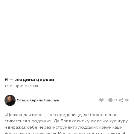
Я — людина церкви
Тема:
Призначення
1
0
68
Отець Кирило Говорун
«Церква для мене — це середовище, де божественне
стикається з людським. Де Бог входить у людську культуру
й виражає себе через інструменти людських комунікацій.
Через науку в тому числі. Моє основне заняття — наука. Я