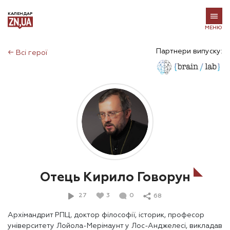
КАЛЕНДАР
МЕНЮ
Партнери випуску:
←
Всі герої
Отець Кирило Говорун
27
3
0
68
Архімандрит РПЦ, доктор філософії, історик, професор
університету Лойола-Мерімаунт у Лос-Анджелесі, викладав