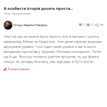
А особиста історія досить проста...
Тема:
Призначення
3
0
68
Отець Кирило Говорун
«На той час не можна було просто піти в магазин і купити,
наприклад, Біблію чи Євангеліє. Але деякі наукові журнали
друкували уривки. І ось один такий уривок я ще в школі
випадково прочитав у журналі «Техника молодежи». Потім
ще й ще. Якогось моменту раптом зрозумів: те, що фізика
описує як загадку Всесвіту, має відгадку в бутті Бога».
Коментувати