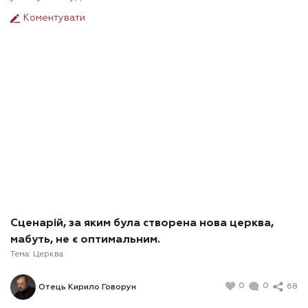
Коментувати
Сценарій, за яким була створена нова церква,
мабуть, не є оптимальним.
Тема:
Церква
0
0
68
Отець Кирило Говорун