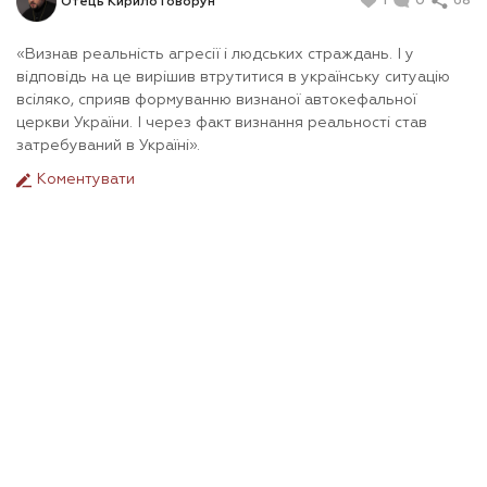
1
0
68
Отець Кирило Говорун
«Визнав реальність агресії і людських страждань. І у
відповідь на це вирішив втрутитися в українську ситуацію
всіляко, сприяв формуванню визнаної автокефальної
церкви України. І через факт визнання реальності став
затребуваний в Україні».
Коментувати