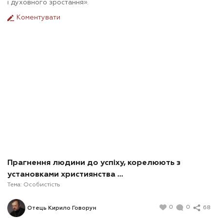
і духовного зростання».
Коментувати
Прагнення людини до успіху, корелюють з
установками християнства ...
Тема:
Особистість
0
0
68
Отець Кирило Говорун