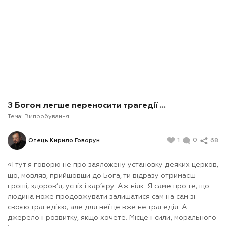
З Богом легше переносити трагедії ...
Тема:
Випробування
1
0
68
Отець Кирило Говорун
«І тут я говорю не про заяложену установку деяких церков,
що, мовляв, прийшовши до Бога, ти відразу отримаєш
гроші, здоров’я, успіх і кар’єру. Аж ніяк. Я саме про те, що
людина може продовжувати залишатися сам на сам зі
своєю трагедією, але для неї це вже не трагедія. А
джерело її розвитку, якщо хочете. Місце її сили, морального