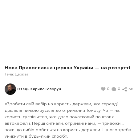
Нова Православна церква України — на розпутті
Тема:
Церква
0
0
68
Отець Кирило Говорун
«Зробити свій вибір на користь держави, яка справді
доклала чимало зусиль до отримання Томосу. Чи — на
користь суспільства, яке дало початковий поштовх
автокефалії. Перші сигнали, отримані нами, — тривожні…
поки що вибір робиться на користь держави. І цього треба
уникнути в будь-який спосіб».