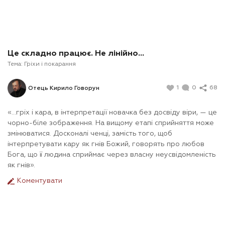
Це складно працює. Не лінійно…
Тема:
Гріхи і покарання
1
0
68
Отець Кирило Говорун
«…гріх і кара, в інтерпретації новачка без досвіду віри, — це
чорно-біле зображення. На вищому етапі сприйняття може
змінюватися. Досконалі ченці, замість того, щоб
інтерпретувати кару як гнів Божий, говорять про любов
Бога, що її людина сприймає через власну неусвідомленість
як гнів».
Коментувати