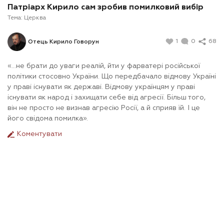
Патріарх Кирило сам зробив помилковий вибір
Тема:
Церква
1
0
68
Отець Кирило Говорун
«…не брати до уваги реалій, йти у фарватері російської
політики стосовно України. Що передбачало відмову Україні
у праві існувати як державі. Відмову українцям у праві
існувати як народ і захищати себе від агресії. Більш того,
він не просто не визнав агресію Росії, а й сприяв їй. І це
його свідома помилка».
Коментувати