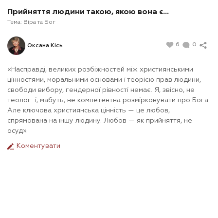
Прийняття людини такою, якою вона є…
Тема:
Віра та Бог
6
0
Оксана Кісь
«Насправді, великих розбіжностей між християнськими
цінностями, моральними основами і теорією прав людини,
свободи вибору, гендерної рівності немає. Я, звісно, не
теолог і, мабуть, не компетентна розмірковувати про Бога.
Але ключова християнська цінність — це любов,
спрямована на іншу людину. Любов — як прийняття, не
осуд».
Коментувати