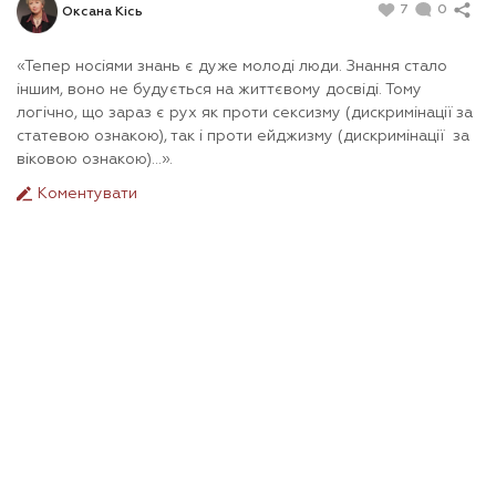
7
0
Оксана Кісь
«Тепер носіями знань є дуже молоді люди. Знання стало
іншим, воно не будується на життєвому досвіді. Тому
логічно, що зараз є рух як проти сексизму (дискримінації за
статевою ознакою), так і проти ейджизму (дискримінації за
віковою ознакою)…».
Коментувати