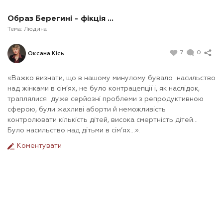
Образ Берегині - фікція …
Тема:
Людина
7
0
Оксана Кісь
«Важко визнати, що в нашому минулому бувало насильство
над жінками в сім’ях, не було контрацепції і, як наслідок,
траплялися дуже серйозні проблеми з репродуктивною
сферою, були жахливі аборти й неможливість
контролювати кількість дітей, висока смертність дітей…
Було насильство над дітьми в сім’ях…».
Коментувати