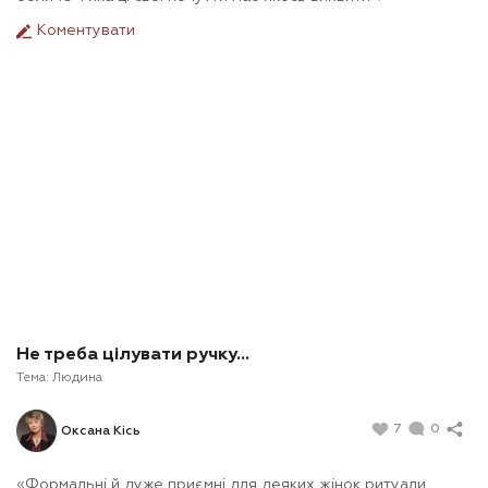
Коментувати
Не треба цілувати ручку...
Тема:
Людина
7
0
Оксана Кісь
«Формальні й дуже приємні для деяких жінок ритуали