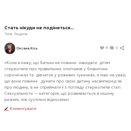
Стать нікуди не подінеться…
Тема:
Людина
8
0
Оксана Кісь
«Коли я кажу, що батьки не повинні накидати дітям
стереотипи про правильних хлопчиків у блакитних
сорочечках та дівчаток у рожевих сукенках, я маю на увазі,
що вони повинні думати про свою дитину насамперед як
про людину, а не сприймати її з погляду стереотипів статі..
Сексуальність — категорія, що розвивається в іншому
режимі, ніж суспільні відносини».
Коментувати