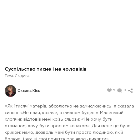
Суспільство тисне і на чоловіків
Тема:
Людина
5
0
Оксана Кісь
«Як і тисячі матерів, абсолютно не замислюючись я сказала
синові: «Не плач, козаче, отаманом будеш». Маленький
хлопчик відповів мені крізь сльози: «Не хочу бути
отаманом, хочу бути простим козаком». Для мене це було
криком: мамо, дозволь мені бути просто людиною, якій
боляче і яка ці свої почуття має якось виявити».