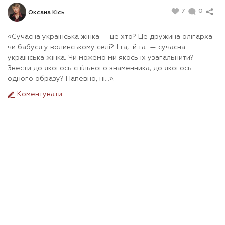
7
0
Оксана Кісь
«Сучасна українська жінка — це хто? Це дружина олігарха
чи бабуся у волинському селі? І та, й та — сучасна
українська жінка. Чи можемо ми якось їх узагальнити?
Звести до якогось спільного знаменника, до якогось
одного образу? Напевно, ні…».
Коментувати