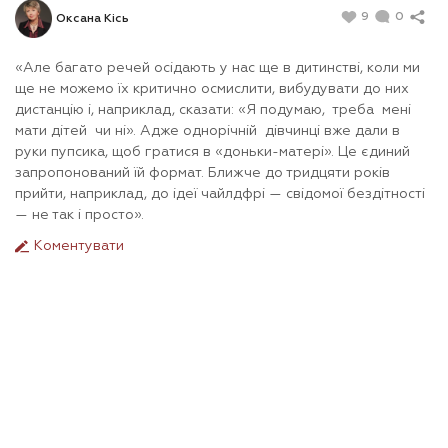
9
0
Оксана Кісь
«Але багато речей осідають у нас ще в дитинстві, коли ми
ще не можемо їх критично осмислити, вибудувати до них
дистанцію і, наприклад, сказати: «Я подумаю, треба мені
мати дітей чи ні». Адже однорічній дівчинці вже дали в
руки пупсика, щоб гратися в «доньки-матері». Це єдиний
запропонований їй формат. Ближче до тридцяти років
прийти, наприклад, до ідеї чайлдфрі — свідомої бездітності
— не так і просто».
Коментувати