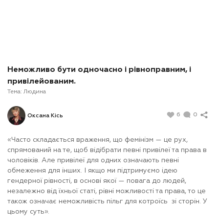
Неможливо бути одночасно і рівноправним, і
привілейованим.
Тема:
Людина
6
0
Оксана Кісь
«Часто складається враження, що фемінізм — це рух,
спрямований на те, щоб відібрати певні привілеї та права в
чоловіків. Але привілеї для одних означають певні
обмеження для інших. І якщо ми підтримуємо ідею
гендерної рівності, в основі якої — повага до людей,
незалежно від їхньої статі, рівні можливості та права, то це
також означає неможливість пільг для котроїсь зі сторін. У
цьому суть».