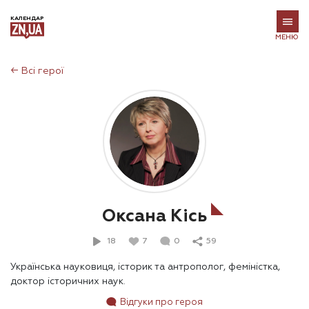
КАЛЕНДАР
МЕНЮ
←
Всі герої
Оксана Кісь
18
7
0
59
Українська науковиця, історик та антрополог, феміністка,
доктор історичних наук.
Відгуки про героя