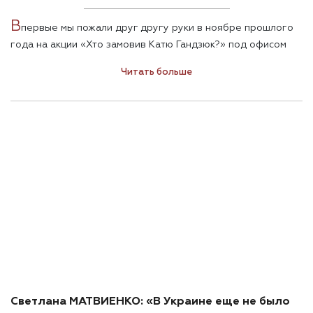
В
первые мы пожали друг другу руки в ноябре прошлого
года на акции «Хто замовив Катю Гандзюк?» под офисом
президента. Президент Зеленский тогда к народу не
Читать больше
вышел. И почти два месяца после годовщины смерти Кати
Гандзюк каких-либо активных действий по этому
резонансному делу новая власть не предпринимала. Как
оказалось, публичных. Потому как 20 января, буквально на
следующий день после этого интервью со Светланой
Матвиенко, Генпрокуратура провела в Херсоне операцию
по задержанию банды, причастной к убийству Кати
Гандзюк. Прошли обыски у вероятных заказчиков
преступления — главы областного совета Владислава
Мангера, бывшего главы Херсонской ОГА Андрея
Гордеева и его зама Евгения Рыщука. Снова арестовали
одного из организаторов преступления Игоря
Павловского. Синхронно в Болгарии был задержан второй
организатор — Алексей Левин, находящийся в
международном розыске.
Светлана МАТВИЕНКО: «В Украине еще не было