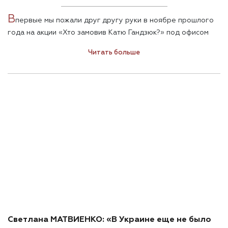
В
первые мы пожали друг другу руки в ноябре прошлого
года на акции «Хто замовив Катю Гандзюк?» под офисом
президента. Президент Зеленский тогда к народу не
Читать больше
вышел. И почти два месяца после годовщины смерти Кати
Гандзюк каких-либо активных действий по этому
резонансному делу новая власть не предпринимала. Как
оказалось, публичных. Потому как 20 января, буквально на
следующий день после этого интервью со Светланой
Матвиенко, Генпрокуратура провела в Херсоне операцию
по задержанию банды, причастной к убийству Кати
Гандзюк. Прошли обыски у вероятных заказчиков
преступления — главы областного совета Владислава
Мангера, бывшего главы Херсонской ОГА Андрея
Гордеева и его зама Евгения Рыщука. Снова арестовали
одного из организаторов преступления Игоря
Павловского. Синхронно в Болгарии был задержан второй
организатор — Алексей Левин, находящийся в
международном розыске.
Светлана МАТВИЕНКО: «В Украине еще не было