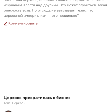
поместная церковь, она может впасть в гордыню... в свое
искушение власти над другими. Это может случиться. Такая
опасность есть. Но отсюда не выплывает тезис, что
церковный империализм -- это правильно".
Комментировать
Церковь превратилась в бизнес
Тема:
Церковь