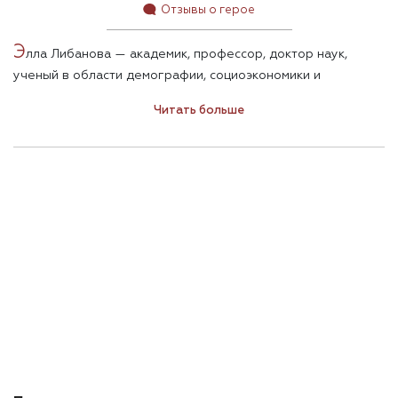
Отзывы о герое
Э
лла Либанова — академик, профессор, доктор наук,
ученый в области демографии, социоэкономики и
экономики труда — 12 лет возглавляет Институт
Читать больше
демографии и социальных исследований НАН Украины.